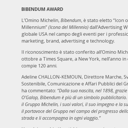
BIBENDUM AWARD
L’Omino Michelin,
Bibendum
, è stato eletto “Icon 
Millennium”
(Icona del Millennio)
dall’Advertising W
globale USA nel campo degli eventi per i professio
marketing, brand, advertising e technology.
Il riconoscimento è stato conferito all’Omino Miche
ottobre a Times Square, a New York, nell’anno in
compie 120 anni.
Adeline CHALLON-KEMOUN, Direttore Marche, Sv
Sostenibile, Comunicazione e Affari Pubblici del 
ha commentato:
“
Dalla sua nascita, nel 1898, grazie
O’Galop, Bibendum
è
pi
ù
di un simbolo pubblicitario.
il Gruppo Michelin, i suoi valori, il suo impegno e la 
il portavoce del Gruppo nel campo del progresso della
strada e li accompagna in ogni viaggio.”