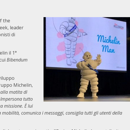
of the
eek, leader
nisti di
lin il 1°
 cui
Bibendum
iluppo
Gruppo Michelin,
 al
la matita
di
 Impersona tutto
sua missione.
È
lui
 mobilit
à
, comunica i messaggi, consiglia tutti gli utenti della