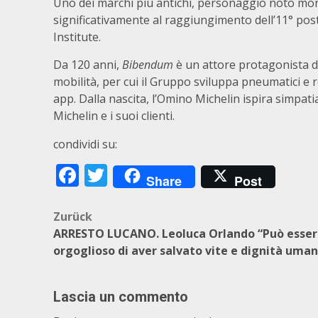
Uno dei marchi più antichi, personaggio noto mon
significativamente al raggiungimento dell’11° pos
Institute.
Da 120 anni,
Bibendum
è un attore protagonista d
mobilità, per cui il Gruppo sviluppa pneumatici e rea
app. Dalla nascita, l’Omino Michelin ispira simpatia
Michelin e i suoi clienti.
condividi su:
Facebook
Twitter
Share
Post
Beitragsnavigation
Zurück
ARRESTO LUCANO. Leoluca Orlando “Può esse
orgoglioso di aver salvato vite e dignità uma
Lascia un commento