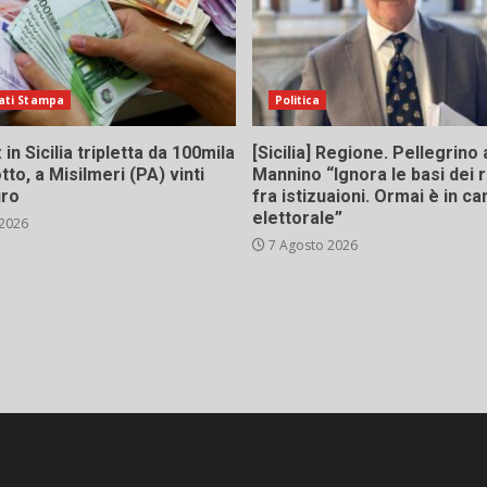
ati Stampa
Politica
in Sicilia tripletta da 100mila
[Sicilia] Regione. Pellegrino 
tto, a Misilmeri (PA) vinti
Mannino “Ignora le basi dei 
uro
fra istizuaioni. Ormai è in 
elettorale”
 2026
7 Agosto 2026