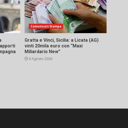
Comunicati Stampa
a
Gratta e Vinci, Sicilia: a Licata (AG)
rapporti
vinti 20mila euro con “Maxi
campagna
Miliardario New”
6 Agosto 2026