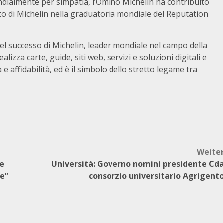
dialmente per simpatia, l’Omino Michelin ha contribuito
to di Michelin nella graduatoria mondiale del Reputation
el successo di Michelin, leader mondiale nel campo della
lizza carte, guide, siti web, servizi e soluzioni digitali e
 e affidabilità, ed è il simbolo dello stretto legame tra
Weite
re
Università: Governo nomini presidente Cd
ne”
consorzio universitario Agrigent