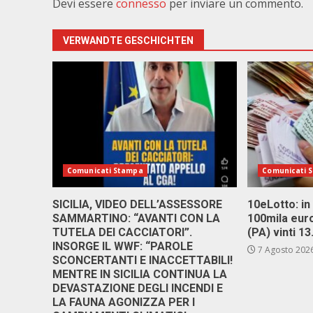
Devi essere
connesso
per inviare un commento.
VERWANDTE GESCHICHTEN
Comunicati Stampa
Comunicati 
SICILIA, VIDEO DELL’ASSESSORE
10eLotto: in 
SAMMARTINO: “AVANTI CON LA
100mila euro
TUTELA DEI CACCIATORI”.
(PA) vinti 1
INSORGE IL WWF: “PAROLE
7 Agosto 202
SCONCERTANTI E INACCETTABILI!
MENTRE IN SICILIA CONTINUA LA
DEVASTAZIONE DEGLI INCENDI E
LA FAUNA AGONIZZA PER I