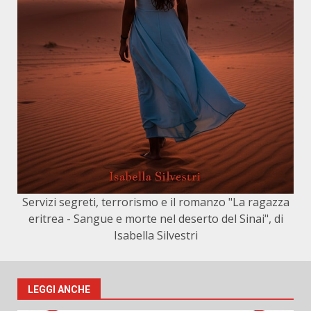
Servizi segreti, terrorismo e il romanzo "La ragazza
eritrea - Sangue e morte nel deserto del Sinai", di
Isabella Silvestri
LEGGI ANCHE