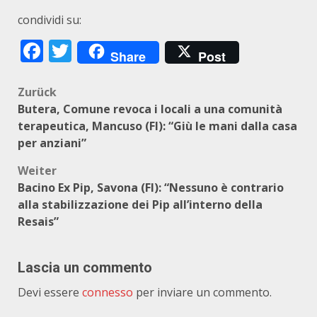
condividi su:
Facebook
Twitter
Share
Post
Beitragsnavigation
Zurück
Butera, Comune revoca i locali a una comunità
terapeutica, Mancuso (FI): “Giù le mani dalla casa
per anziani”
Weiter
Bacino Ex Pip, Savona (FI): “Nessuno è contrario
alla stabilizzazione dei Pip all’interno della
Resais”
Lascia un commento
Devi essere
connesso
per inviare un commento.