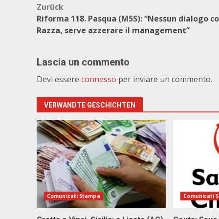
Beitragsnavigation
Zurück
Riforma 118. Pasqua (M5S): “Nessun dialogo c
Razza, serve azzerare il management”
Lascia un commento
Devi essere
connesso
per inviare un commento.
VERWANDTE GESCHICHTEN
Comunicati Stampa
Comunicati 