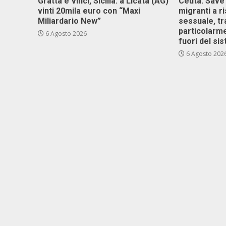
Gratta e Vinci, Sicilia: a Licata (AG)
Ceuta: Save
vinti 20mila euro con “Maxi
migranti a r
Miliardario New”
sessuale, tr
particolarme
6 Agosto 2026
fuori del si
6 Agosto 202