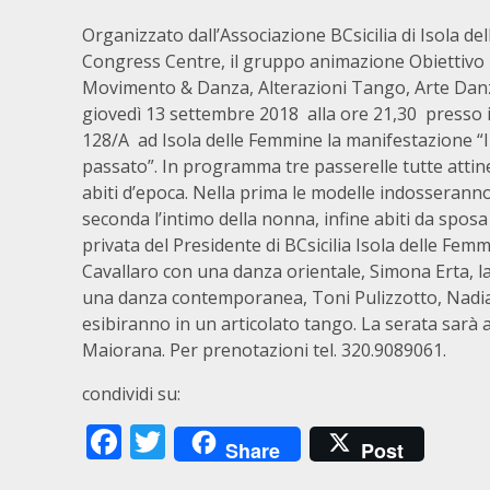
Organizzato dall’Associazione BCsicilia di Isola d
Congress Centre, il gruppo animazione Obiettivo Tr
Movimento & Danza, Alterazioni Tango, Arte Danza 
giovedì 13 settembre 2018 alla ore 21,30 presso 
128/A ad Isola delle Femmine la manifestazione “Il 
passato”. In programma tre passerelle tutte attine
abiti d’epoca. Nella prima le modelle indosseranno 
seconda l’intimo della nonna, infine abiti da sposa 
privata del Presidente di BCsicilia Isola delle Fem
Cavallaro con una danza orientale, Simona Erta, la
una danza contemporanea, Toni Pulizzotto, Nadia V
esibiranno in un articolato tango. La serata sarà al
Maiorana. Per prenotazioni tel. 320.9089061.
condividi su:
Facebook
Twitter
Share
Post