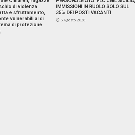
 the Children, ragazze
PERSONALE ATA: FLC CGIL SICILIA
ischio di violenza
IMMISSIONI IN RUOLO SOLO SUL
atta e sfruttamento,
35% DEI POSTI VACANTI
nte vulnerabili al di
6 Agosto 2026
stema di protezione
6