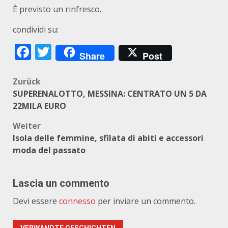
È previsto un rinfresco.
condividi su:
Facebook
Twitter
Share
Post
Beitragsnavigation
Zurück
SUPERENALOTTO, MESSINA: CENTRATO UN 5 DA
22MILA EURO
Weiter
Isola delle femmine, sfilata di abiti e accessori
moda del passato
Lascia un commento
Devi essere
connesso
per inviare un commento.