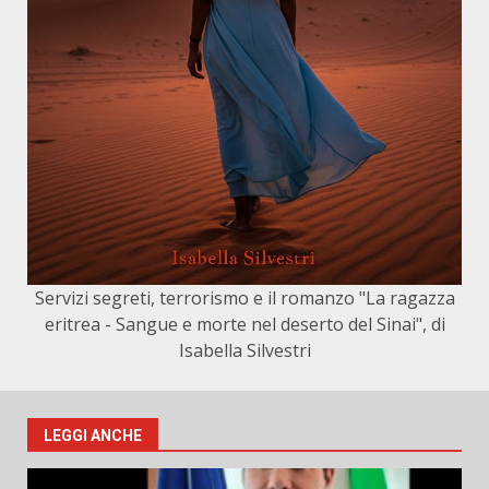
Servizi segreti, terrorismo e il romanzo "La ragazza
eritrea - Sangue e morte nel deserto del Sinai", di
Isabella Silvestri
LEGGI ANCHE