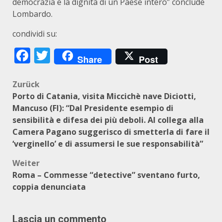
democrazia e la dignità di un Paese intero” conclude
Lombardo.
condividi su:
Facebook
Twitter
Share
Post
Beitragsnavigation
Zurück
Porto di Catania, visita Miccichè nave Diciotti,
Mancuso (FI): “Dal Presidente esempio di
sensibilità e difesa dei più deboli. Al collega alla
Camera Pagano suggerisco di smetterla di fare il
‘verginello’ e di assumersi le sue responsabilità”
Weiter
Roma – Commesse “detective” sventano furto,
coppia denunciata
Lascia un commento