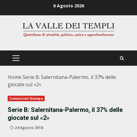
Zum
6 Agosto 2026
Inhalt
springen
PRIMÄRES
MENÜ
Home
Serie B: Salernitana-Palermo, il 37% delle
giocate sul «2»
Comunicati Stampa
Serie B: Salernitana-Palermo, il 37% delle
giocate sul «2»
24 Agosto 2018