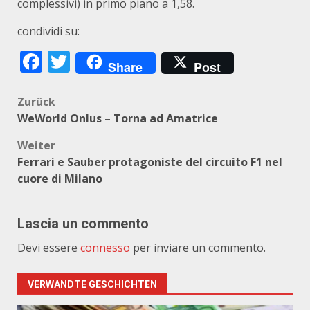
complessivi) in primo piano a 1,58.
condividi su:
Facebook
Twitter
Share
Post
Beitragsnavigation
Zurück
WeWorld Onlus – Torna ad Amatrice
Weiter
Ferrari e Sauber protagoniste del circuito F1 nel
cuore di Milano
Lascia un commento
Devi essere
connesso
per inviare un commento.
VERWANDTE GESCHICHTEN