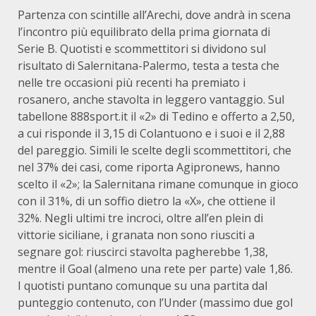
Partenza con scintille all’Arechi, dove andrà in scena
l’incontro più equilibrato della prima giornata di
Serie B. Quotisti e scommettitori si dividono sul
risultato di Salernitana-Palermo, testa a testa che
nelle tre occasioni più recenti ha premiato i
rosanero, anche stavolta in leggero vantaggio. Sul
tabellone 888sport.it il «2» di Tedino e offerto a 2,50,
a cui risponde il 3,15 di Colantuono e i suoi e il 2,88
del pareggio. Simili le scelte degli scommettitori, che
nel 37% dei casi, come riporta Agipronews, hanno
scelto il «2»; la Salernitana rimane comunque in gioco
con il 31%, di un soffio dietro la «X», che ottiene il
32%. Negli ultimi tre incroci, oltre all’en plein di
vittorie siciliane, i granata non sono riusciti a
segnare gol: riuscirci stavolta pagherebbe 1,38,
mentre il Goal (almeno una rete per parte) vale 1,86.
I quotisti puntano comunque su una partita dal
punteggio contenuto, con l’Under (massimo due gol