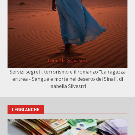
Servizi segreti, terrorismo e il romanzo "La ragazza
eritrea - Sangue e morte nel deserto del Sinai", di
Isabella Silvestri
LEGGI ANCHE