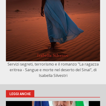
Servizi segreti, terrorismo e il romanzo "La ragazza
eritrea - Sangue e morte nel deserto del Sinai", di
Isabella Silvestri
LEGGI ANCHE