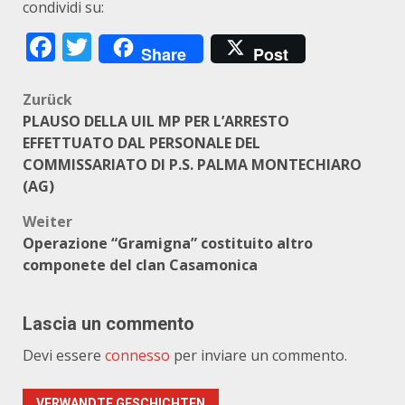
condividi su:
Facebook
Twitter
Share
Post
Beitragsnavigation
Zurück
PLAUSO DELLA UIL MP PER L’ARRESTO
EFFETTUATO DAL PERSONALE DEL
COMMISSARIATO DI P.S. PALMA MONTECHIARO
(AG)
Weiter
Operazione “Gramigna” costituito altro
componete del clan Casamonica
Lascia un commento
Devi essere
connesso
per inviare un commento.
VERWANDTE GESCHICHTEN