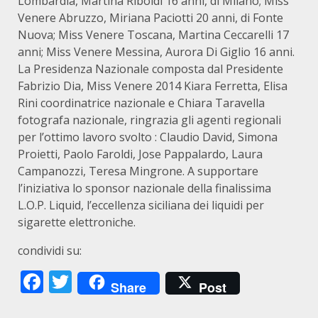
Lombardia, Martina Riboldi 16 anni, di Milano; Miss
Venere Abruzzo, Miriana Paciotti 20 anni, di Fonte
Nuova; Miss Venere Toscana, Martina Ceccarelli 17
anni; Miss Venere Messina, Aurora Di Giglio 16 anni.
La Presidenza Nazionale composta dal Presidente
Fabrizio Dia, Miss Venere 2014 Kiara Ferretta, Elisa
Rini coordinatrice nazionale e Chiara Taravella
fotografa nazionale, ringrazia gli agenti regionali
per l’ottimo lavoro svolto : Claudio David, Simona
Proietti, Paolo Faroldi, Jose Pappalardo, Laura
Campanozzi, Teresa Mingrone. A supportare
l’iniziativa lo sponsor nazionale della finalissima
L.O.P. Liquid, l’eccellenza siciliana dei liquidi per
sigarette elettroniche.
condividi su:
Facebook
Twitter
Share
Post