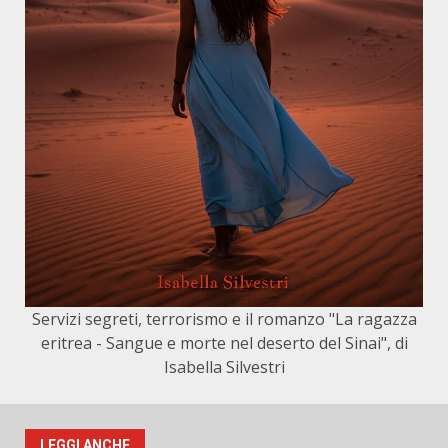
Servizi segreti, terrorismo e il romanzo "La ragazza
eritrea - Sangue e morte nel deserto del Sinai", di
Isabella Silvestri
LEGGI ANCHE