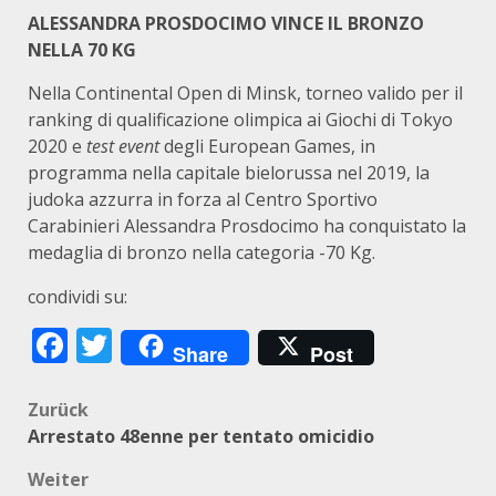
ALESSANDRA PROSDOCIMO VINCE IL BRONZO
NELLA 70 KG
Nella Continental Open di Minsk, torneo valido per il
ranking di qualificazione olimpica ai Giochi di Tokyo
2020 e
test event
degli European Games, in
programma nella capitale bielorussa nel 2019, la
judoka azzurra in forza al Centro Sportivo
Carabinieri Alessandra Prosdocimo ha conquistato la
medaglia di bronzo nella categoria -70 Kg.
condividi su:
Facebook
Twitter
Share
Post
Beitragsnavigation
Zurück
Arrestato 48enne per tentato omicidio
Weiter