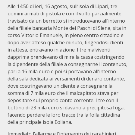
Alle 14:50 di ieri, 16 agosto, sull’isola di Lipari, tre
uomini armati di pistola e con il volto parzialmente
travisato da un berretto si introducevano all’interno
della filiale bancaria Monte dei Paschi di Siena, sita in
corso Vittorio Emanuele, in pieno centro cittadino e
dopo aver atteso qualche minuto, fingendosi clienti
in attesa, entravano in azione. I tre malviventi
dapprima prendevano di mira la cassa costringendo
la dipendente della filiale a consegnarne il contenuto,
pari a 16 mila euro e poi si portavano all’interno
della sala dedicata ai versamenti di denaro contante,
dove costringevano un cliente a consegnare la
somma di 7 mila euro che il malcapitato stava per
depositare sul proprio conto corrente. I tre con il
bottino di 23 mila euro si davano a precipitosa fuga,
facendo perdere le loro tracce tra la folla cittadina
della principale isola Eoliana.
Immediato l’allarme e l’intervento dei carabinieri