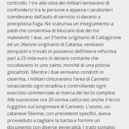
controllo. I tre alla vista dei militari tentavano di
confondersi tra le persone e appena i carabinieri
scendevano dall’auto di servizio si davano a
precipitosa fuga. Ne scaturiva un inseguimento a
piedi che consentiva di bloccare due dei tre
malviventi. I due, un 31enne originario di Caltagirone
ed un 26enne originario di Catania, venivano
perquisiti e trovati in possesso dell’intera refurtiva
pari a 23 mila euro in denaro contante che
occultavano in uno zaino, nonché di una pistola
giocattolo. Mentre i due venivano condotti in
caserma, i militari cinturavano l’area di Canneto
setacciando ogni stradina e controllando ogni
esercizio commerciale al ricerca del terzo complice.
Alle successive ore 20 veniva catturato anche il terzo
fuggitivo sul lungomare di Canneto. L’uomo, un
catanese 56enne, con precedenti specifici, aveva
provveduto a tagliare la barba e fornire un
documento con diverse generalità. I tratti somatici