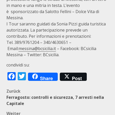
in mano e una mitria in testa. L’evento
è sponsorizzato da Salotto Fellini – Dolce Vita di
Messina.
I Tour saranno guidati da Sonia Pizzi guida turistica
autorizzata. La partecipazione prevede un
contributo. Per informazioni e prenotazioni:
Tel. 389/9761204 – 340/4630651 –
Email:
messina@bcsicilia.it
– Facebook: BCsicilia
Messina – Twitter: BCsicilia.
condividi su:
Facebook
Twitter
Share
Post
Beitragsnavigation
Zurück
Ferragosto: controlli e sicurezza, 7 arresti nella
Capitale
Weiter