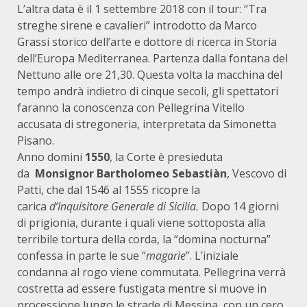
L’altra data è il 1 settembre 2018 con il tour: “Tra
streghe sirene e cavalieri” introdotto da Marco
Grassi storico dell’arte e dottore di ricerca in Storia
dell’Europa Mediterranea. Partenza dalla fontana del
Nettuno alle ore 21,30. Questa volta la macchina del
tempo andrà indietro di cinque secoli, gli spettatori
faranno la conoscenza con Pellegrina Vitello
accusata di stregoneria, interpretata da Simonetta
Pisano.
Anno domini
1550
, la Corte è presieduta
da
Monsignor Bartholomeo Sebastiàn
, Vescovo di
Patti, che dal 1546 al 1555 ricopre la
carica
d’Inquisitore Generale di Sicilia
.
Dopo 14 giorni
di prigionia, durante i quali viene sottoposta alla
terribile tortura della corda, la “domina nocturna”
confessa in parte le sue “
magarìe
”. L’iniziale
condanna al rogo viene commutata. Pellegrina verrà
costretta ad essere fustigata mentre si muove in
processione lungo le strade di Messina, con un cero