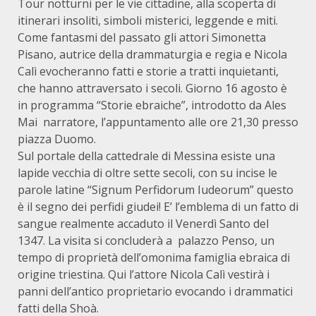
Tour notturni per le vie cittadine, alla scoperta di
itinerari insoliti, simboli misterici, leggende e miti.
Come fantasmi del passato gli attori Simonetta
Pisano, autrice della drammaturgia e regia e Nicola
Calì evocheranno fatti e storie a tratti inquietanti,
che hanno attraversato i secoli. Giorno 16 agosto è
in programma “Storie ebraiche”, introdotto da Ales
Mai narratore, l’appuntamento alle ore 21,30 presso
piazza Duomo.
Sul portale della cattedrale di Messina esiste una
lapide vecchia di oltre sette secoli, con su incise le
parole latine “Signum Perfidorum Iudeorum” questo
è il segno dei perfidi giudei! E’ l’emblema di un fatto di
sangue realmente accaduto il Venerdì Santo del
1347. La visita si concluderà a palazzo Penso, un
tempo di proprietà dell’omonima famiglia ebraica di
origine triestina. Qui l’attore Nicola Calì vestirà i
panni dell’antico proprietario evocando i drammatici
fatti della Shoà.