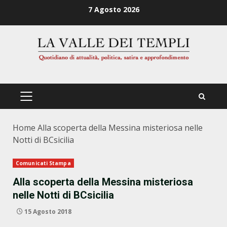
Zum
7 Agosto 2026
Inhalt
springen
PRIMÄRES
MENÜ
Home
Alla scoperta della Messina misteriosa nelle
Notti di BCsicilia
Comunicati Stampa
Alla scoperta della Messina misteriosa
nelle Notti di BCsicilia
15 Agosto 2018