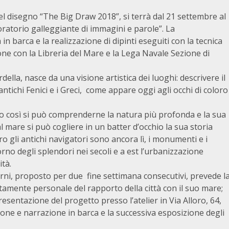
del disegno “The Big Draw 2018”, si terrà dal 21 settembre al
oratorio galleggiante di immagini e parole”. La
n barca e la realizzazione di dipinti eseguiti con la tecnica
zione con la Libreria del Mare e la Lega Navale Sezione di
della, nasce da una visione artistica dei luoghi: descrivere il
antichi Fenici e i Greci, come appare oggi agli occhi di coloro
lo così si può comprenderne la natura più profonda e la sua
 mare si può cogliere in un batter d’occhio la sua storia
 gli antichi navigatori sono ancora lì, i monumenti e i
orno degli splendori nei secoli e a est l’urbanizzazione
tà.
iorni, proposto per due fine settimana consecutivi, prevede l
amente personale del rapporto della città con il suo mare;
presentazione del progetto presso l’atelier in Via Alloro, 64,
zione e narrazione in barca e la successiva esposizione degli