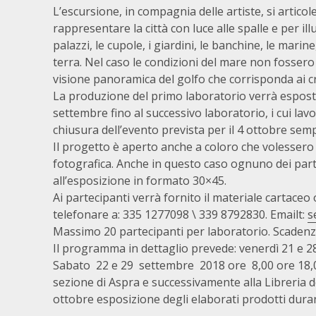
L’escursione, in compagnia delle artiste, si articol
rappresentare la città con luce alle spalle e per ill
palazzi, le cupole, i giardini, le banchine, le marine,
terra. Nel caso le condizioni del mare non fossero
visione panoramica del golfo che corrisponda ai cr
La produzione del primo laboratorio verrà esposta 
settembre fino al successivo laboratorio, i cui la
chiusura dell’evento prevista per il 4 ottobre sem
Il progetto è aperto anche a coloro che volessero
fotografica. Anche in questo caso ognuno dei par
all’esposizione in formato 30×45.
Ai partecipanti verrà fornito il materiale cartace
telefonare a: 335 1277098 \ 339 8792830. Emailt:
s
Massimo 20 partecipanti per laboratorio.
Scadenz
Il programma in dettaglio prevede:
venerdì 21 e 28
Sabato 22 e 29 settembre 2018 ore 8,00 ore 18,00
sezione di Aspra e successivamente alla Libreria de
ottobre esposizione degli elaborati prodotti durant