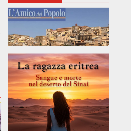
r
d
e