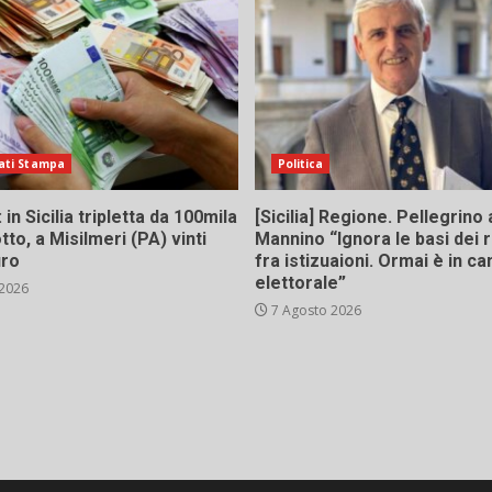
ati Stampa
Politica
in Sicilia tripletta da 100mila
[Sicilia] Regione. Pellegrino 
tto, a Misilmeri (PA) vinti
Mannino “Ignora le basi dei 
uro
fra istizuaioni. Ormai è in 
elettorale”
 2026
7 Agosto 2026