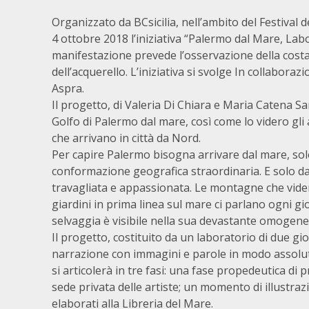
Organizzato da BCsicilia, nell’ambito del Festival 
4 ottobre 2018 l’iniziativa “Palermo dal Mare, Lab
manifestazione prevede l’osservazione della costa i
dell’acquerello. L’iniziativa si svolge In collabora
Aspra.
Il progetto, di Valeria Di Chiara e Maria Catena Sar
Golfo di Palermo dal mare, così come lo videro gli 
che arrivano in città da Nord.
Per capire Palermo bisogna arrivare dal mare, so
conformazione geografica straordinaria. E solo dal
travagliata e appassionata. Le montagne che videro
giardini in prima linea sul mare ci parlano ogni gi
selvaggia è visibile nella sua devastante omogenei
Il progetto, costituito da un laboratorio di due g
narrazione con immagini e parole in modo assolut
si articolerà in tre fasi: una fase propedeutica di 
sede privata delle artiste; un momento di illustra
elaborati alla Libreria del Mare.