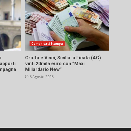
Comunicati Stampa
a
Gratta e Vinci, Sicilia: a Licata (AG)
rapporti
vinti 20mila euro con “Maxi
campagna
Miliardario New”
6 Agosto 2026