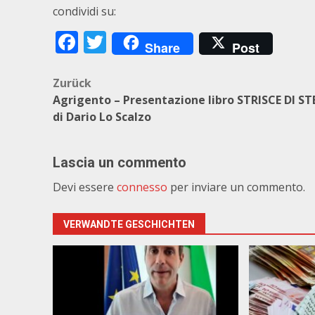
condividi su:
Facebook
Twitter
Share
Post
Beitragsnavigation
Zurück
Agrigento – Presentazione libro STRISCE DI ST
di Dario Lo Scalzo
Lascia un commento
Devi essere
connesso
per inviare un commento.
VERWANDTE GESCHICHTEN