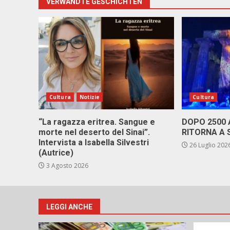
VERWANDTE GESCHICHTEN
Cultura
Notizie
Cultura
“La ragazza eritrea. Sangue e
DOPO 2500
morte nel deserto del Sinai”.
RITORNA A 
Intervista a Isabella Silvestri
26 Luglio 202
(Autrice)
3 Agosto 2026
LEGGI ANCHE