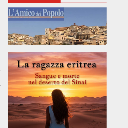
r
l
o