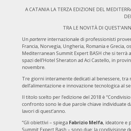
A CATANIA LA TERZA EDIZIONE DEL MEDITER
DE
TRA LE NOVITÀ DI QUEST’AN
Un
parterre
internazionale di professionisti prove
Francia, Norvegia, Ungheria, Romania e Grecia, osp
Mediterranean Summit Expert BASH che si terrà a
spazi dell’Hotel Sheraton ad Aci Castello, in provinc
novembre.
Tre giorni interamente dedicati al benessere, tra 
dell’alimentazione e innovazione tecnologica al ser
Il titolo scelto per l’edizione del 2018 è “Condivis
confronto sono le due parole chiave individuate da
lavori di quest’anno.
“Gli obiettivi – spiega
Fabrizio Melfa
, ideatore e
Summit Expert Bash – sono due: la condivisione d