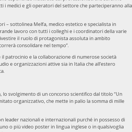
tti i medici e gli operatori del settore che parteciperanno alla
ri – sottolinea Melfa, medico estetico e specialista in
nde lavoro con tutti i colleghi e i coordinatori della varie
 rivestire il ruolo di protagonista assoluta in ambito
ccorrerà consolidare nel tempo”.
e il patrocinio e la collaborazione di numerose società
udio e organizzazioni attive sia in Italia che all’estero
ca.
, lo svolgimento di un concorso scientifico dal titolo “Un
mitato organizzativo, che mette in palio la somma di mille
nion leader nazionali e internazionali purché in possesso di
 uno o più video poster in lingua inglese o in qualsivoglia