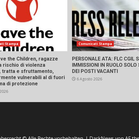
ati Stampa
Comunicati Stampa
ve the Children, ragazze
PERSONALE ATA: FLC CGIL SI
a rischio di violenza
IMMISSIONI IN RUOLO SOLO
 tratta e sfruttamento,
DEI POSTI VACANTI
rmente vulnerabili al di fuori
6 Agosto 2026
ma di protezione
 2026
berrecht © Alle Rechte vorbehalten.
|
DarkNews
von AF th