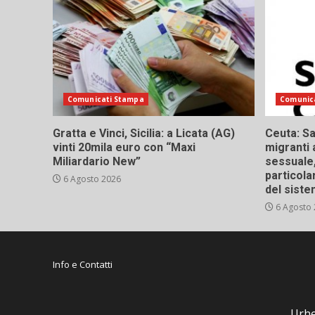
Comunicati Stampa
Comunic
Gratta e Vinci, Sicilia: a Licata (AG)
Ceuta: Sa
vinti 20mila euro con “Maxi
migranti 
Miliardario New”
sessuale,
particola
6 Agosto 2026
del siste
6 Agosto
Info e Contatti
Urhe