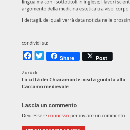
lingua ma con i sottotitoli in inglese; i lavori sci
argomento della medicina estetica tra viso, corpo 
I dettagli, dei quali verrà data notizia nelle pross
condividi su:
Facebook
Twitter
Share
Post
Beitragsnavigation
Zurück
La città dei Chiaramonte: visita guidata alla
Caccamo medievale
Lascia un commento
Devi essere
connesso
per inviare un commento.