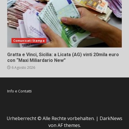
Comunicati Stampa
Gratta e Vinci, Sicilia: a Licata (AG) vinti 20mila euro
con “Maxi Miliardario New”
6 Agosto 2026
Info e Contatti
Urheberrecht © Alle Rechte vorbehalten.
|
DarkNews
von AF themes.