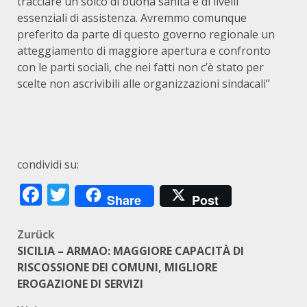
tracciare un solco di buona sanità e di livelli
essenziali di assistenza. Avremmo comunque
preferito da parte di questo governo regionale un
atteggiamento di maggiore apertura e confronto
con le parti sociali, che nei fatti non c’è stato per
scelte non ascrivibili alle organizzazioni sindacali”
condividi su:
Facebook
Twitter
Share
Post
Beitragsnavigation
Zurück
SICILIA – ARMAO: MAGGIORE CAPACITÀ DI
RISCOSSIONE DEI COMUNI, MIGLIORE
EROGAZIONE DI SERVIZI