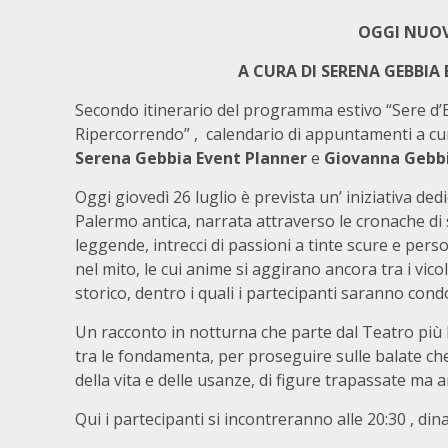
OGGI NUOV
A CURA DI SERENA GEBBIA
Secondo itinerario del programma estivo “Sere d’
Ripercorrendo” , calendario di appuntamenti a cura
Serena Gebbia
Event Planner
e
Giovanna Gebb
Oggi giovedì 26 luglio è prevista un’ iniziativa dedi
Palermo antica, narrata attraverso le cronache di 
leggende, intrecci di passioni a tinte scure e pers
nel mito, le cui anime si aggirano ancora tra i vicol
storico, dentro i quali i partecipanti saranno condo
Un racconto in notturna che parte dal Teatro più b
tra le fondamenta, per proseguire sulle balate c
della vita e delle usanze, di figure trapassate ma
Qui i partecipanti si incontreranno alle 20:30 , di