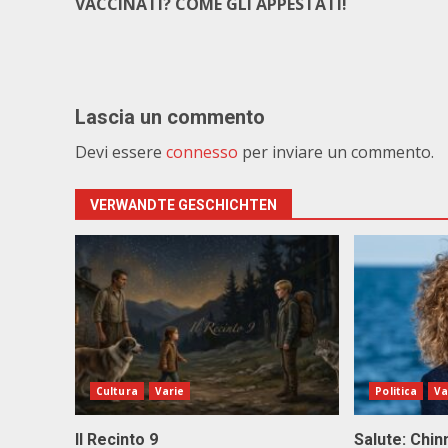
VACCINATI? COME GLI APPESTATI!
Lascia un commento
Devi essere
connesso
per inviare un commento.
VERWANDTE GESCHICHTEN
Cultura
Varie
Politica
Va
Il Recinto 9
Salute: Chinn