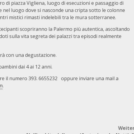
ro di piazza Vigliena, luogo di esecuzioni e passaggio di
de nel luogo dove si nasconde una cripta sotto le colonne
tri mistici rimasti indelebili tra le mura sotterranee.
artecipanti scopriranno la Palermo più autentica, ascoltando
doti sulla vita segreta dei palazzi tra episodi realmente
inerà con una degustazione.
 bambini dai 4 ai 12 anni.
are il numero 393. 6655232 oppure inviare una mail a
om
.
Weite