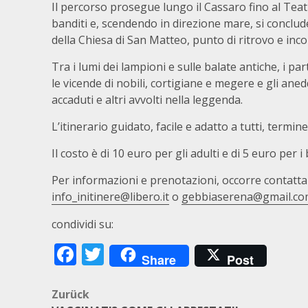
Il percorso prosegue lungo il Cassaro fino al Teat
banditi e, scendendo in direzione mare, si conclu
della Chiesa di San Matteo, punto di ritrovo e incon
Tra i lumi dei lampioni e sulle balate antiche, i p
le vicende di nobili, cortigiane e megere e gli aned
accaduti e altri avvolti nella leggenda.
L’itinerario guidato, facile e adatto a tutti, term
Il costo è di 10 euro per gli adulti e di 5 euro per i
Per informazioni e prenotazioni, occorre contatt
info_initinere@libero.it
o
gebbiaserena@gmail.c
condividi su:
Facebook
Twitter
Share
Post
Beitragsnavigation
Zurück