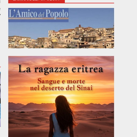
i
e
”