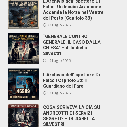
L’Archivio dell’Ispettore Di
Falco: Un Incubo Arancione
Accende la Notte nel Ventre
del Porto (Capitolo 33)
o
24 Luglio 2026
i
“GENERALE CONTRO
o
GENERALE. IL CASO DALLA
e
CHIESA” – di Isabella
Silvestri
i
19 Luglio 2026
–
a
L’Archivio dell’Ispettore Di
a
Falco | Capitolo 32: Il
Guardiano del Faro
e
14 Luglio 2026
r
a
COSA SCRIVEVA LA CIA SU
o
ANDREOTTI E I SERVIZI
SEGRETI? – DI ISABELLA
o
SILVESTRI