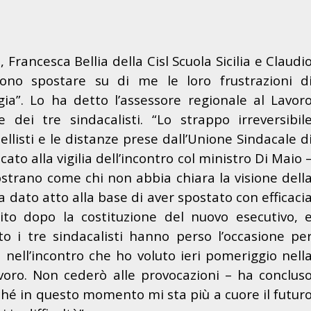
a, Francesca Bellia della Cisl Scuola Sicilia e Claudi
liono spostare su di me le loro frustrazioni d
ia”. Lo ha detto l’assessore regionale al Lavor
e dei tre sindacalisti. “Lo strappo irreversibil
listi e le distanze prese dall’Unione Sindacale d
cato alla vigilia dell’incontro col ministro Di Maio 
ostrano come chi non abbia chiara la visione dell
 dato atto alla base di aver spostato con efficaci
bito dopo la costituzione del nuovo esecutivo, 
o i tre sindacalisti hanno perso l’occasione pe
 nell’incontro che ho voluto ieri pomeriggio nell
voro. Non cederò alle provocazioni – ha conclus
ché in questo momento mi sta più a cuore il futur