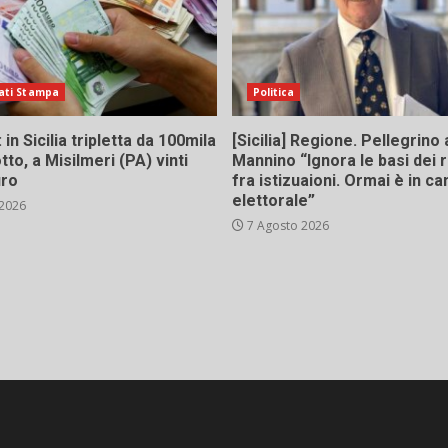
ati Stampa
Politica
in Sicilia tripletta da 100mila
[Sicilia] Regione. Pellegrino 
tto, a Misilmeri (PA) vinti
Mannino “Ignora le basi dei 
uro
fra istizuaioni. Ormai è in 
elettorale”
 2026
7 Agosto 2026