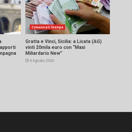
Comunicati Stampa
a
Gratta e Vinci, Sicilia: a Licata (AG)
rapporti
vinti 20mila euro con “Maxi
campagna
Miliardario New”
6 Agosto 2026