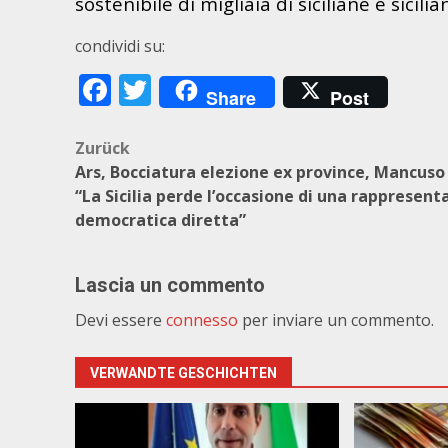
sostenibile di migliaia di siciliane e sicilian
condividi su:
Facebook
Twitter
Share
Post
Beitragsnavigation
Zurück
Ars, Bocciatura elezione ex province, Mancuso (
“La Sicilia perde l’occasione di una rappresen
democratica diretta”
Lascia un commento
Devi essere
connesso
per inviare un commento.
VERWANDTE GESCHICHTEN