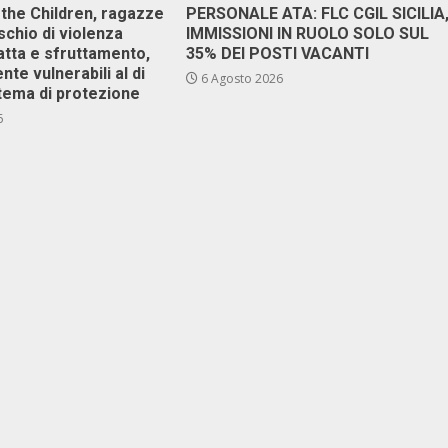
 the Children, ragazze
PERSONALE ATA: FLC CGIL SICILIA
ischio di violenza
IMMISSIONI IN RUOLO SOLO SUL
atta e sfruttamento,
35% DEI POSTI VACANTI
nte vulnerabili al di
6 Agosto 2026
stema di protezione
6