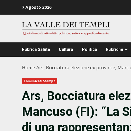
Zum
7 Agosto 2026
Inhalt
springen
Rubrica Salute
Cultura
Politica
Rubriche
Home
Ars, Bocciatura elezione ex province, Mancus
Comunicati Stampa
Ars, Bocciatura elez
Mancuso (FI): “La Si
di una rappresentan