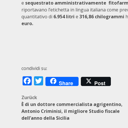
e
sequestrato amministrativamente
fitofar
riportavano l’etichetta in lingua italiana come pre
quantitativo di
6.954 litri
e
316,86 chilogrammi
h
euro.
condividi su:
Facebook
Twitter
Share
Post
Beitragsnavigation
Zurück
È di un dottore commercialista agrigentino,
Antonio Criminisi, il migliore Studio fiscale
dell’anno della Sicilia