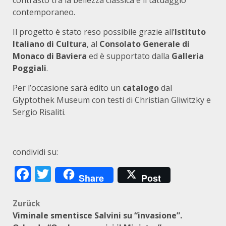
contrasto tra la bellezza classica e il tatuaggio
contemporaneo.
Il progetto è stato reso possibile grazie all’
Istituto
Italiano di Cultura
, al
Consolato Generale di
Monaco di Baviera
ed è supportato dalla
Galleria
Poggiali
.
Per l’occasione sarà edito un
catalogo
dal
Glyptothek Museum con testi di Christian Gliwitzky e
Sergio Risaliti.
condividi su:
Facebook
Twitter
Share
Post
Beitragsnavigation
Zurück
Viminale smentisce Salvini su “invasione”.