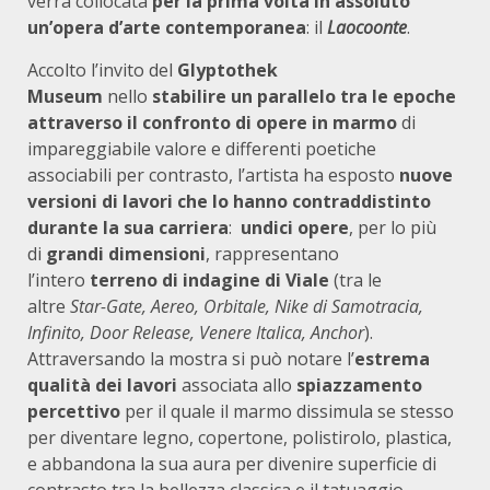
verrà collocata
per la prima volta in assoluto
un’opera d’arte contemporanea
: il
Laocoonte
.
Accolto l’invito del
Glyptothek
Museum
nello
stabilire un parallelo tra le epoche
attraverso il confronto di opere
in marmo
di
impareggiabile valore e differenti poetiche
associabili per contrasto, l’artista ha esposto
nuove
versioni di lavori che lo hanno contraddistinto
durante la sua carriera
:
undici opere
, per lo più
di
grandi dimensioni
, rappresentano
l’intero
terreno di indagine di Viale
(tra le
altre
Star-Gate, Aereo, Orbitale, Nike di Samotracia,
Infinito, Door Release, Venere Italica, Anchor
).
Attraversando la mostra si può notare l’
estrema
qualità dei lavori
associata allo
spiazzamento
percettivo
per il quale il marmo dissimula se stesso
per diventare legno, copertone, polistirolo, plastica,
e abbandona la sua aura per divenire superficie di