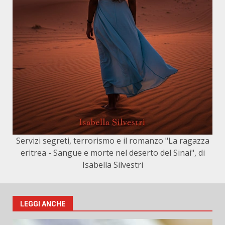
Servizi segreti, terrorismo e il romanzo "La ragazza
eritrea - Sangue e morte nel deserto del Sinai", di
Isabella Silvestri
LEGGI ANCHE