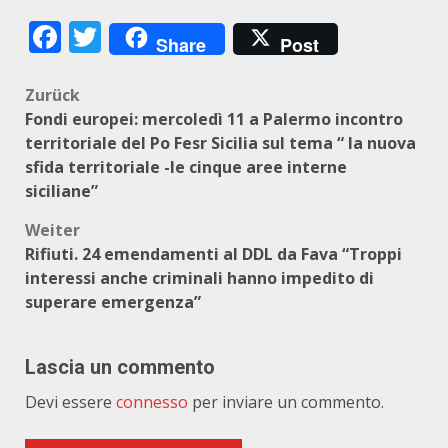
Facebook
Twitter
Share
Post
Beitragsnavigation
Zurück
Fondi europei: mercoledì 11 a Palermo incontro
territoriale del Po Fesr Sicilia sul tema “ la nuova
sfida territoriale -le cinque aree interne
siciliane”
Weiter
Rifiuti. 24 emendamenti al DDL da Fava “Troppi
interessi anche criminali hanno impedito di
superare emergenza”
Lascia un commento
Devi essere
connesso
per inviare un commento.