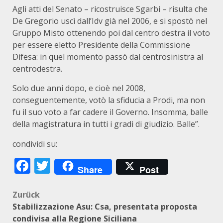
Agli atti del Senato – ricostruisce Sgarbi – risulta che
De Gregorio uscì dall’Idv già nel 2006, e si spostò nel
Gruppo Misto ottenendo poi dal centro destra il voto
per essere eletto Presidente della Commissione
Difesa: in quel momento passò dal centrosinistra al
centrodestra.
Solo due anni dopo, e cioè nel 2008,
conseguentemente, votò la sfiducia a Prodi, ma non
fu il suo voto a far cadere il Governo. Insomma, balle
della magistratura in tutti i gradi di giudizio. Balle”.
condividi su:
Facebook
Twitter
Share
Post
Beitragsnavigation
Zurück
Stabilizzazione Asu: Csa, presentata proposta
condivisa alla Regione Siciliana