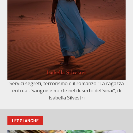
Servizi segreti, terrorismo e il romanzo "La ragazza
eritrea - Sangue e morte nel deserto del Sinai", di
Isabella Silvestri
LEGGI ANCHE