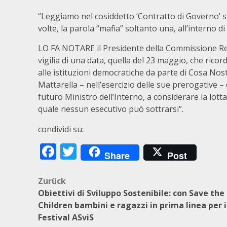
“Leggiamo nel cosiddetto ‘Contratto di Governo’ si
volte, la parola “mafia” soltanto una, all’interno d
LO FA NOTARE il Presidente della Commissione Reg
vigilia di una data, quella del 23 maggio, che ric
alle istituzioni democratiche da parte di Cosa 
Mattarella – nell’esercizio delle sue prerogative –
futuro Ministro dell’Interno, a considerare la lotta 
quale nessun esecutivo può sottrarsi”.
condividi su:
Facebook
Twitter
Share
Post
Beitragsnavigation
Zurück
Obiettivi di Sviluppo Sostenibile: con Save the
Children bambini e ragazzi in prima linea per i
Festival ASviS