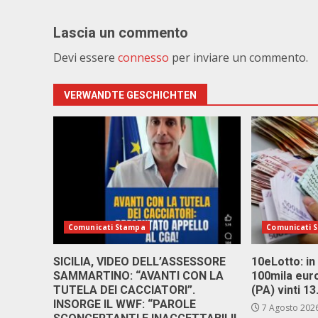
Lascia un commento
Devi essere
connesso
per inviare un commento.
VERWANDTE GESCHICHTEN
Comunicati Stampa
Comunicati 
SICILIA, VIDEO DELL’ASSESSORE
10eLotto: in 
SAMMARTINO: “AVANTI CON LA
100mila euro
TUTELA DEI CACCIATORI”.
(PA) vinti 1
INSORGE IL WWF: “PAROLE
7 Agosto 202