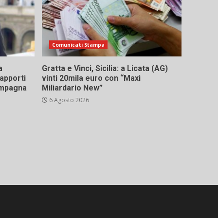
Comunicati Stampa
a
Gratta e Vinci, Sicilia: a Licata (AG)
rapporti
vinti 20mila euro con “Maxi
campagna
Miliardario New”
6 Agosto 2026