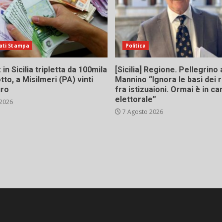
ati Stampa
Politica
in Sicilia tripletta da 100mila
[Sicilia] Regione. Pellegrino 
tto, a Misilmeri (PA) vinti
Mannino “Ignora le basi dei 
uro
fra istizuaioni. Ormai è in 
elettorale”
 2026
7 Agosto 2026