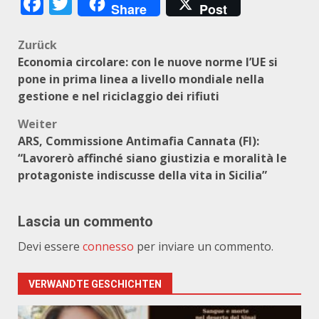
Facebook
Twitter
Share
Post
Beitragsnavigation
Zurück
Economia circolare: con le nuove norme l’UE si
pone in prima linea a livello mondiale nella
gestione e nel riciclaggio dei rifiuti
Weiter
ARS, Commissione Antimafia Cannata (FI):
“Lavorerò affinché siano giustizia e moralità le
protagoniste indiscusse della vita in Sicilia”
Lascia un commento
Devi essere
connesso
per inviare un commento.
VERWANDTE GESCHICHTEN