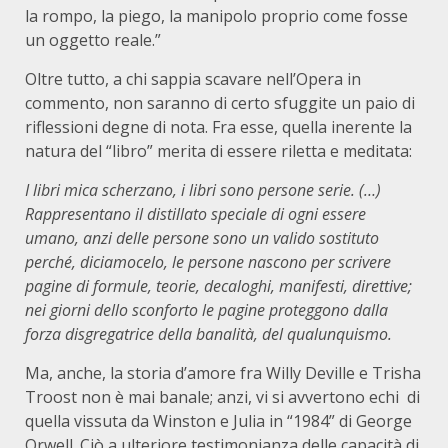
la rompo, la piego, la manipolo proprio come fosse
un oggetto reale.”
Oltre tutto, a chi sappia scavare nell’Opera in
commento, non saranno di certo sfuggite un paio di
riflessioni degne di nota. Fra esse, quella inerente la
natura del “libro” merita di essere riletta e meditata:
I libri mica scherzano, i libri sono persone serie. (…)
Rappresentano il distillato speciale di ogni essere
umano, anzi delle persone sono un valido sostituto
perché, diciamocelo, le persone nascono per scrivere
pagine di formule, teorie, decaloghi, manifesti, direttive;
nei giorni dello sconforto le pagine proteggono dalla
forza disgregatrice della banalità, del qualunquismo.
Ma, anche, la storia d’amore fra Willy Deville e Trisha
Troost non è mai banale; anzi, vi si avvertono echi di
quella vissuta da Winston e Julia in “1984” di George
Orwell. Ciò a ulteriore testimonianza delle capacità di