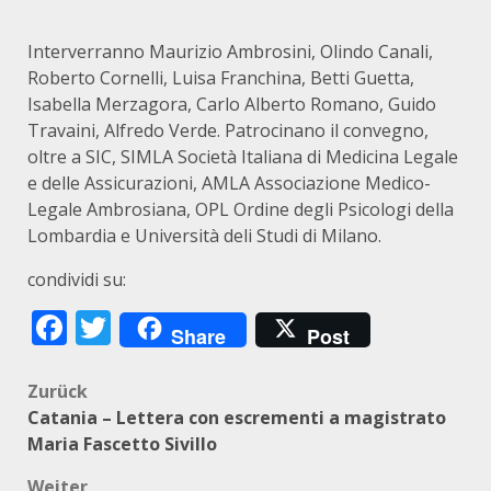
Interverranno Maurizio Ambrosini, Olindo Canali,
Roberto Cornelli, Luisa Franchina, Betti Guetta,
Isabella Merzagora, Carlo Alberto Romano, Guido
Travaini, Alfredo Verde. Patrocinano il convegno,
oltre a SIC, SIMLA Società Italiana di Medicina Legale
e delle Assicurazioni, AMLA Associazione Medico-
Legale Ambrosiana, OPL Ordine degli Psicologi della
Lombardia e Università deli Studi di Milano.
condividi su:
Facebook
Twitter
Share
Post
Beitragsnavigation
Zurück
Catania – Lettera con escrementi a magistrato
Maria Fascetto Sivillo
Weiter