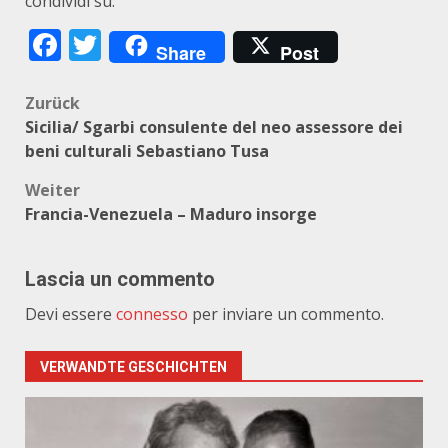
condividi su:
Facebook
Twitter
Share
Post
Beitragsnavigation
Zurück
Sicilia/ Sgarbi consulente del neo assessore dei
beni culturali Sebastiano Tusa
Weiter
Francia-Venezuela – Maduro insorge
Lascia un commento
Devi essere
connesso
per inviare un commento.
VERWANDTE GESCHICHTEN