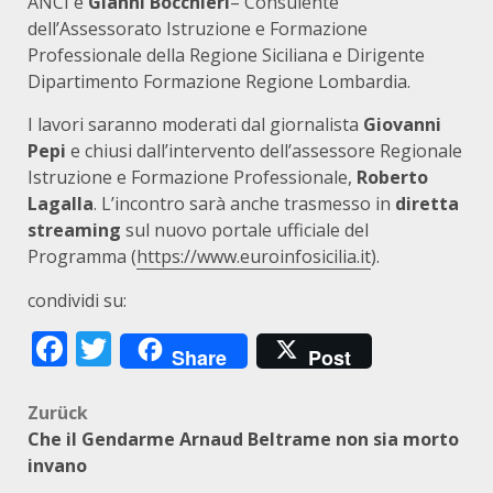
ANCI e
Gianni Bocchieri
– Consulente
dell’Assessorato Istruzione e Formazione
Professionale della Regione Siciliana e Dirigente
Dipartimento Formazione Regione Lombardia.
I lavori saranno moderati dal giornalista
Giovanni
Pepi
e chiusi dall’intervento dell’assessore Regionale
Istruzione e Formazione Professionale,
Roberto
Lagalla
. L’incontro sarà anche trasmesso in
diretta
streaming
sul nuovo portale ufficiale del
Programma (
https://www.euroinfosicilia.it
).
condividi su:
Facebook
Twitter
Share
Post
Beitragsnavigation
Zurück
Che il Gendarme Arnaud Beltrame non sia morto
invano