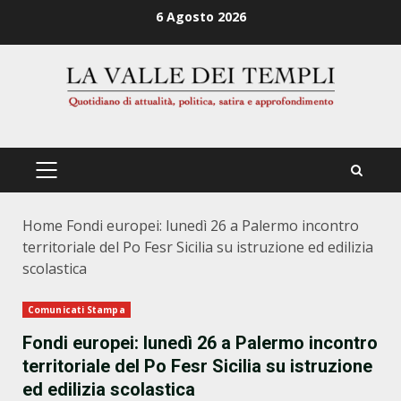
Zum
6 Agosto 2026
Inhalt
springen
PRIMÄRES
MENÜ
Home
Fondi europei: lunedì 26 a Palermo incontro
territoriale del Po Fesr Sicilia su istruzione ed edilizia
scolastica
Comunicati Stampa
Fondi europei: lunedì 26 a Palermo incontro
territoriale del Po Fesr Sicilia su istruzione
ed edilizia scolastica