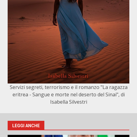
Servizi segreti, terrorismo e il romanzo "La ragazza
eritrea - Sangue e morte nel deserto del Sinai", di
Isabella Silvestri
LEGGI ANCHE