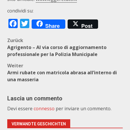
condividi su:
Facebook
Twitter
Share
Post
Beitragsnavigation
Zurück
Agrigento – Al via corso di aggiornamento
professionale per la Polizia Municipale
Weiter
Armi rubate con matricola abrasa all’interno di
una masseria
Lascia un commento
Devi essere
connesso
per inviare un commento.
VERWANDTE GESCHICHTEN