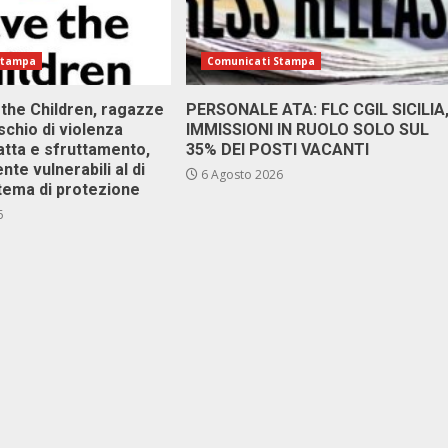
Stampa
Comunicati Stampa
 the Children, ragazze
PERSONALE ATA: FLC CGIL SICILIA
ischio di violenza
IMMISSIONI IN RUOLO SOLO SUL
atta e sfruttamento,
35% DEI POSTI VACANTI
nte vulnerabili al di
6 Agosto 2026
stema di protezione
6