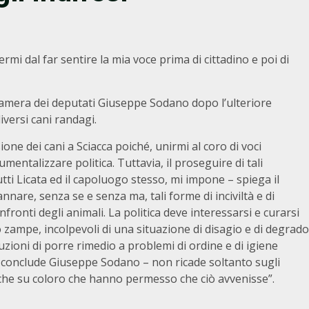
i dal far sentire la mia voce prima di cittadino e poi di
a Camera dei deputati Giuseppe Sodano dopo l’ulteriore
versi cani randagi.
ne dei cani a Sciacca poiché, unirmi al coro di voci
entalizzare politica. Tuttavia, il proseguire di tali
utti Licata ed il capoluogo stesso, mi impone – spiega il
nnare, senza se e senza ma, tali forme di inciviltà e di
ronti degli animali. La politica deve interessarsi e curarsi
tro zampe, incolpevoli di una situazione di disagio e di degrado
uzioni di porre rimedio a problemi di ordine e di igiene
 – conclude Giuseppe Sodano – non ricade soltanto sugli
nche su coloro che hanno permesso che ciò avvenisse”.