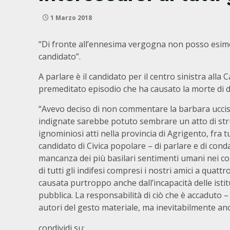
1 Marzo 2018
“Di fronte all’ennesima vergogna non posso esimerm
candidato”.
A parlare è il candidato per il centro sinistra all
premeditato episodio che ha causato la morte di di
“Avevo deciso di non commentare la barbara uccisio
indignate sarebbe potuto sembrare un atto di strum
ignominiosi atti nella provincia di Agrigento, fra t
candidato di Civica popolare – di parlare e di conda
mancanza dei più basilari sentimenti umani nei conf
di tutti gli indifesi compresi i nostri amici a quat
causata purtroppo anche dall’incapacità delle istit
pubblica. La responsabilità di ciò che è accaduto
autori del gesto materiale, ma inevitabilmente a
condividi su: