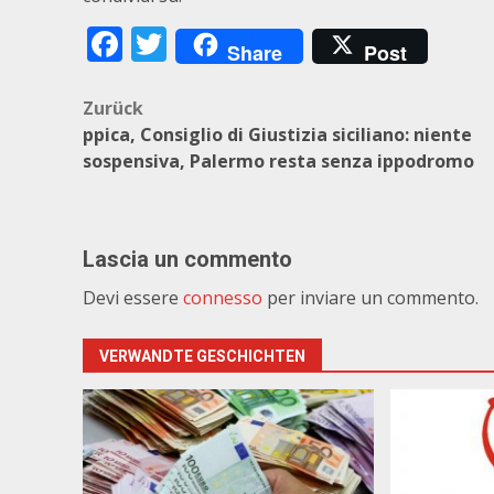
Facebook
Twitter
Share
Post
Beitragsnavigation
Zurück
ppica, Consiglio di Giustizia siciliano: niente
sospensiva, Palermo resta senza ippodromo
Lascia un commento
Devi essere
connesso
per inviare un commento.
VERWANDTE GESCHICHTEN