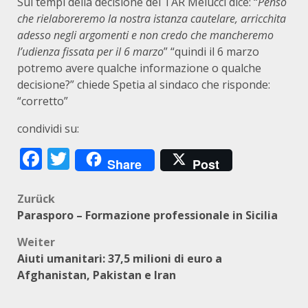
Sui tempi della decisione del TAR Melucci dice: “
Penso
che rielaboreremo la nostra istanza cautelare, arricchita
adesso negli argomenti e non credo che mancheremo
l’udienza fissata per il 6 marzo
” “quindi il 6 marzo
potremo avere qualche informazione o qualche
decisione?” chiede Spetia al sindaco che risponde:
“corretto”
condividi su:
Facebook
Twitter
Share
Post
Beitragsnavigation
Zurück
Parasporo – Formazione professionale in Sicilia
Weiter
Aiuti umanitari: 37,5 milioni di euro a
Afghanistan, Pakistan e Iran