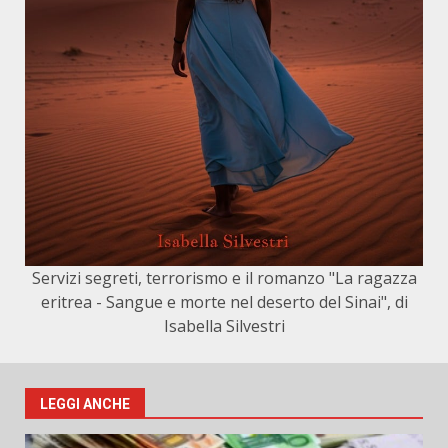
Servizi segreti, terrorismo e il romanzo "La ragazza
eritrea - Sangue e morte nel deserto del Sinai", di
Isabella Silvestri
LEGGI ANCHE