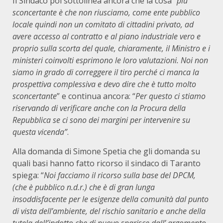
Il Sindaco poi sottolinea ancora che la cosa “
più
sconcertante è che non riusciamo, come ente pubblico
locale quindi non un comitato di cittadini privato, ad
avere accesso al contratto e al piano industriale vero e
proprio sulla scorta del quale, chiaramente, il Ministro e i
ministeri coinvolti esprimono le loro valutazioni. Noi non
siamo in grado di correggere il tiro perché ci manca la
prospettiva complessiva e devo dire che è tutto molto
sconcertante
” e continua ancora: “
Per questo ci stiamo
riservando di verificare anche con la Procura della
Repubblica se ci sono dei margini per intervenire su
questa vicenda”
.
Alla domanda di Simone Spetia che gli domanda su
quali basi hanno fatto ricorso il sindaco di Taranto
spiega: “
Noi facciamo il ricorso sulla base del DPCM,
(che è pubblico n.d.r.) che è di gran lunga
insoddisfacente per le esigenze della comunità dal punto
di vista dell’ambiente, del rischio sanitario e anche della