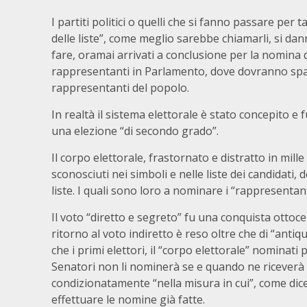
I partiti politici o quelli che si fanno passare per ta
delle liste”, come meglio sarebbe chiamarli, si da
fare, oramai arrivati a conclusione per la nomina 
rappresentanti in Parlamento, dove dovranno spa
rappresentanti del popolo.
In realtà il sistema elettorale è stato concepito e
una elezione “di secondo grado”.
Il corpo elettorale, frastornato e distratto in mil
sconosciuti nei simboli e nelle liste dei candidati, d
liste. I quali sono loro a nominare i “rappresentan
Il voto “diretto e segreto” fu una conquista ottocen
ritorno al voto indiretto è reso oltre che di “anti
che i primi elettori, il “corpo elettorale” nominati
Senatori non li nominerà se e quando ne riceverà m
condizionatamente “nella misura in cui”, come dice
effettuare le nomine già fatte.