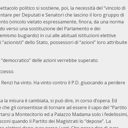
ttacolo politico si sostiene, poi, la necessità del “vincolo di
tare per Deputati e Senatori che lascino il loro gruppo di
ento (vincolo vietato espressamente, finora, da una norma
ando verso una sostituzione del Parlamento e dei
ismo bugiardo) in cui alle abituali istituzioni elettive
zionisti” dello Stato, possessori di “azioni” loro attribuite
o “democratico” delle azioni verrebbe superato.
ccesso.
Renzi ha vinto. Ha vinto contro il P.D. giuocando a perdere
a la misura è cambiata, si può dire, in corso d’opera. Ed
 che gli consentisse di tornare ad essere il capo del “Partito
tarsi a Montecitorio ed a Palazzo Madama solo i fedelissimi,
sconi quando il Partito dei Magistrati lo “depose”. La