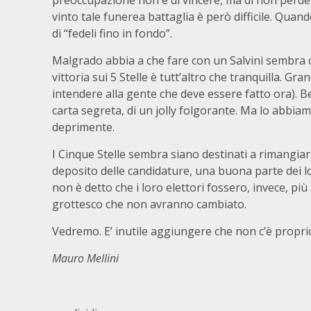
preoccupazione non è di vincere, ma di non perdere
vinto tale funerea battaglia è però difficile. Quan
di “fedeli fino in fondo”.
Malgrado abbia a che fare con un Salvini sembra c
vittoria sui 5 Stelle è tutt’altro che tranquilla. Gr
intendere alla gente che deve essere fatto ora). Be
carta segreta, di un jolly folgorante. Ma lo abbi
deprimente.
I Cinque Stelle sembra siano destinati a rimangiar
deposito delle candidature, una buona parte dei l
non è detto che i loro elettori fossero, invece, pi
grottesco che non avranno cambiato.
Vedremo. E’ inutile aggiungere che non c’è proprio
Mauro Mellini