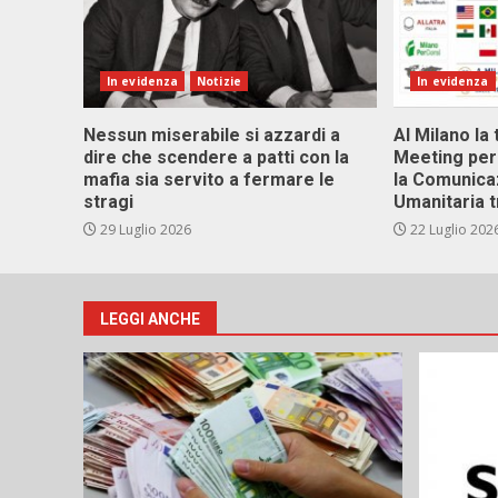
In evidenza
Notizie
In evidenza
Nessun miserabile si azzardi a
Al Milano la 
dire che scendere a patti con la
Meeting per 
mafia sia servito a fermare le
la Comunica
stragi
Umanitaria t
29 Luglio 2026
22 Luglio 202
LEGGI ANCHE