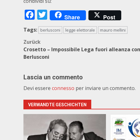
condividi su:
Facebook
Twitter
Share
Post
Tags:
berlusconi
legge elettorale
mauro mellini
Beitragsnavigation
Zurück
Crosetto – Impossibile Lega fuori alleanza co
Berlusconi
Lascia un commento
Devi essere
connesso
per inviare un commento.
VERWANDTE GESCHICHTEN