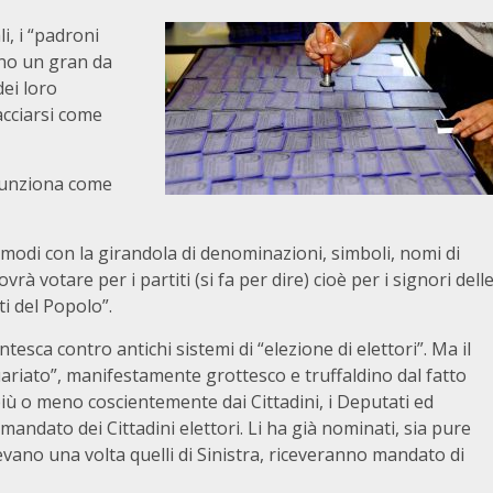
li, i “padroni
nno un gran da
dei loro
cciarsi come
 funziona come
le modi con la girandola di denominazioni, simboli, nomi di
ovrà votare per i partiti (si fa per dire) cioè per i signori dell
ti del Popolo”.
tesca contro antichi sistemi di “elezione di elettori”. Ma il
quariato”, manifestamente grottesco e truffaldino dal fatto
 più o meno coscientemente dai Cittadini, i Deputati ed
andato dei Cittadini elettori. Li ha già nominati, sia pure
vano una volta quelli di Sinistra, riceveranno mandato di