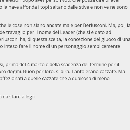
 elettori dopo aver perso i voti. Che possa dire di aver
do la nave affonda i topi saltano dalle stive e non ve ne sono
he le cose non siano andate male per Berlusconi. Ma, poi, l
ande travaglio per il nome del Leader (che si è dato ad
rlusconi ha, di questa scelta, la concezione del giuoco di un
amo inteso fare il nome di un personaggio semplicemente
si, prima del 4 marzo e della scadenza del termine per il
oro dogmi. Buon per loro, si dirà. Tanto erano cazzate. Ma
ù affezionati a quelle cazzate che a qualcosa di meno
 da stare allegri.