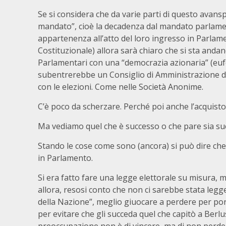
Se si considera che da varie parti di questo avanspe
mandato”, cioè la decadenza dal mandato parlamen
appartenenza all’atto del loro ingresso in Parlam
Costituzionale) allora sarà chiaro che si sta and
Parlamentari con una “democrazia azionaria” (eufem
subentrerebbe un Consiglio di Amministrazione di “a
con le elezioni. Come nelle Società Anonime.
C’è poco da scherzare. Perché poi anche l’acquist
Ma vediamo quel che è successo o che pare sia su
Stando le cose come sono (ancora) si può dire che 
in Parlamento.
Si era fatto fare una legge elettorale su misura, m
allora, resosi conto che non ci sarebbe stata legge
della Nazione”, meglio giuocare a perdere per por
per evitare che gli succeda quel che capitò a Berlu