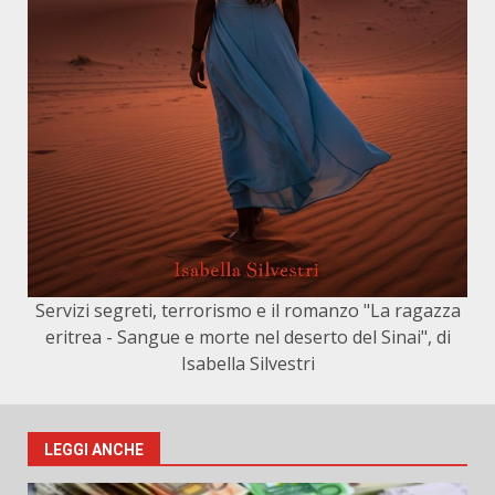
Servizi segreti, terrorismo e il romanzo "La ragazza
eritrea - Sangue e morte nel deserto del Sinai", di
Isabella Silvestri
LEGGI ANCHE