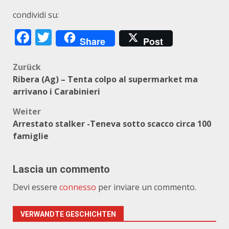
condividi su:
Facebook
Twitter
Share
Post
Beitragsnavigation
Zurück
Ribera (Ag) – Tenta colpo al supermarket ma
arrivano i Carabinieri
Weiter
Arrestato stalker -Teneva sotto scacco circa 100
famiglie
Lascia un commento
Devi essere
connesso
per inviare un commento.
VERWANDTE GESCHICHTEN