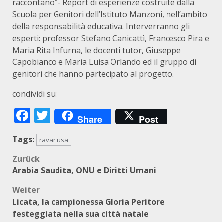
raccontano”- Report di esperienze costruite dalla
Scuola per Genitori dell’Istituto Manzoni, nell’ambito
della responsabilità educativa. Interverranno gli
esperti: professor Stefano Canicattì, Francesco Pira e
Maria Rita Infurna, le docenti tutor, Giuseppe
Capobianco e Maria Luisa Orlando ed il gruppo di
genitori che hanno partecipato al progetto.
condividi su:
Facebook
Twitter
Share
Post
Tags:
ravanusa
Beitragsnavigation
Zurück
Arabia Saudita, ONU e Diritti Umani
Weiter
Licata, la campionessa Gloria Peritore
festeggiata nella sua città natale