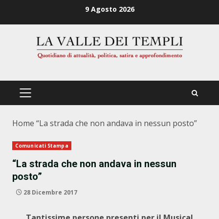
Zum
9 Agosto 2026
Inhalt
springen
PRIMÄRES
MENÜ
Home
“La strada che non andava in nessun posto”
Comunicati Stampa
“La strada che non andava in nessun
posto”
28 Dicembre 2017
Tantissime persone presenti per il Musical