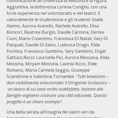
comunicazione all’Università di Messina e la Figura
Aggiuntiva, la dottoressa Lorena Coniglio, con una
forte esperienza nel volontariato e nel teatro. E
naturalmente le studentesse e gli studenti: Giada
Alaimo, Aurora Avarello, Rachele Avarello, Elisa
Boncori, Beatrice Burgio, Davide Carmina, Denise
Ciuni, Mario Cosentino, Francesca Di Natali, Ilary Di
Pasquali, Davide Di Salvo, Ludovica Drago, Elide
Formica, Francesco Gambino, Ilary Gambino, Engel
Gattuso,Rocco Lauricella Pici, Aurora Messana, Alida
Messina, Miryam Messina, Lavinia Rizzo, Elide
Romano, Maria Carmela Seggio, Giuseppe
Sciandrone e Valentina Tornambè. “
Tutti bravissimi
–
dice visibilmente emozionato il Dirigente Scolastico –
un lavoro di cui sono molto soddisfatto. Insieme alle
famiglie vogliamo costruire una città educante. Questo
progetto è un chiaro esempio”.
Una bella serata all’insegna dei valori veri da