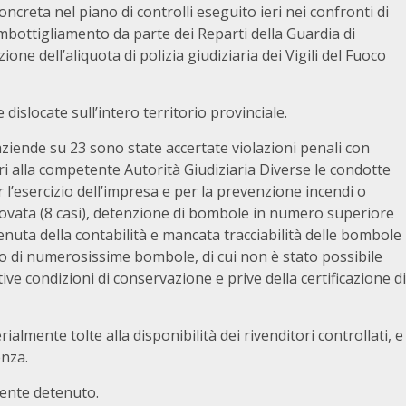
ncreta nel piano di controlli eseguito ieri nei confronti di
imbottigliamento da parte dei Reparti della Guardia di
one dell’aliquota di polizia giudiziaria dei Vigili del Fuoco
islocate sull’intero territorio provinciale.
20 aziende su 23 sono state accertate violazioni penali con
i alla competente Autorità Giudiziaria Diverse le condotte
 l’esercizio dell’impresa e per la prevenzione incendi o
ovata (8 casi), detenzione di bombole in numero superiore
tenuta della contabilità e mancata tracciabilità delle bombole
zzo di numerosissime bombole, di cui non è stato possibile
tive condizioni di conservazione e prive della certificazione di
mente tolte alla disponibilità dei rivenditori controllati, e
enza.
mente detenuto.