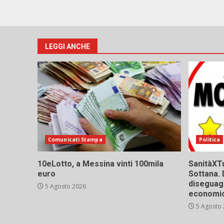
LEGGI ANCHE
Comunicati Stampa
Politica
10eLotto, a Messina vinti 100mila
SanitàXTu
euro
Sottana. 
diseguagl
5 Agosto 2026
economic
5 Agosto