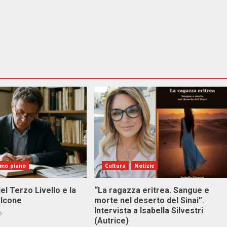
imo piano
Cultura
Notizie
el Terzo Livello e la
“La ragazza eritrea. Sangue e
alcone
morte nel deserto del Sinai”.
Intervista a Isabella Silvestri
6
(Autrice)