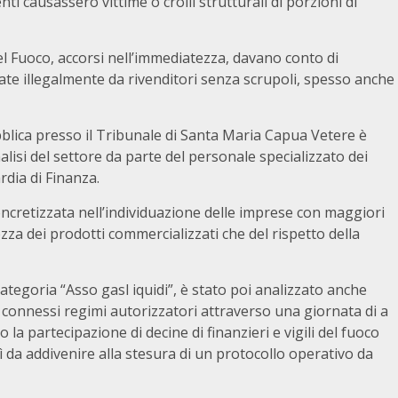
enti causassero vittime o crolli strutturali di porzioni di
i del Fuoco, accorsi nell’immediatezza, davano conto di
te illegalmente da rivenditori senza scrupoli, spesso anche
bblica presso il Tribunale di Santa Maria Capua Vetere è
lisi del settore da parte del personale specializzato dei
rdia di Finanza.
concretizzata nell’individuazione delle imprese con maggiori
urezza dei prodotti commercializzati che del rispetto della
ategoria “Asso gasl iquidi”, è stato poi analizzato anche
 connessi regimi autorizzatori attraverso una giornata di a
a partecipazione di decine di finanzieri e vigili del fuoco
 da addivenire alla stesura di un protocollo operativo da