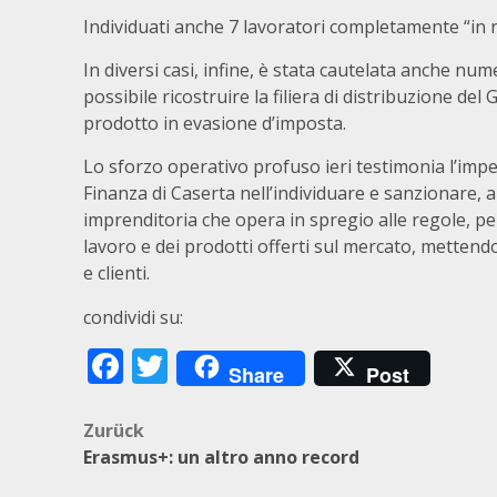
Individuati anche 7 lavoratori completamente “in 
In diversi casi, infine, è stata cautelata anche n
possibile ricostruire la filiera di distribuzione del
prodotto in evasione d’imposta.
Lo sforzo operativo profuso ieri testimonia l’imp
Finanza di Caserta nell’individuare e sanzionare, a
imprenditoria che opera in spregio alle regole, per
lavoro e dei prodotti offerti sul mercato, mettendo
e clienti.
condividi su:
Facebook
Twitter
Share
Post
Beitragsnavigation
Zurück
Erasmus+: un altro anno record