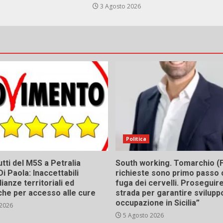
3 Agosto 2026
Politica
tti del M5S a Petralia
South working. Tomarchio (F
Di Paola: Inaccettabili
richieste sono primo passo 
ianze territoriali ed
fuga dei cervelli. Proseguir
he per accesso alle cure
strada per garantire svilupp
occupazione in Sicilia”
 2026
5 Agosto 2026