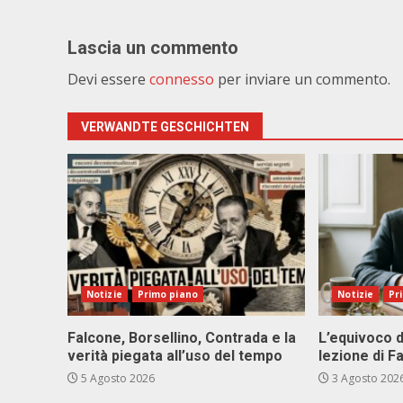
Lascia un commento
Devi essere
connesso
per inviare un commento.
VERWANDTE GESCHICHTEN
Notizie
Primo piano
Notizie
Pr
Falcone, Borsellino, Contrada e la
L’equivoco d
verità piegata all’uso del tempo
lezione di F
5 Agosto 2026
3 Agosto 202