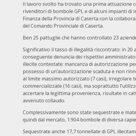
Il lavoro svolto ha trovato una prima attuazione co
rivenditori di bombole GPL e di alcuni impianti di 
Finanza della Provincia di Caserta con la collaborazi
del Comando Provinciale di Caserta.
Ben 25 pattuglie che hanno controllato 23 aziende d
Significativo il tasso di illegalità riscontrato: in 
conseguente denuncia dei rispettivi amministrator
illecite contestate: mancanza di autorizzazione per
possesso di un’autorizzazione scaduta e non rinn
al limite massimo autorizzato (7 casi), irregolare 
commercializzate (16 casi), ma soprattutto l’utili
accertare la legittima provenienza, risultate in cat
avvenuto collaudo.
Complessivamente sono state sequestrate e material
quindi dal mercato, 1.904 bombole di diversa capi
Sequestrate anche 17,7 tonnellate di GPL illecita