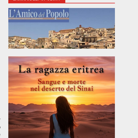
r
o
e