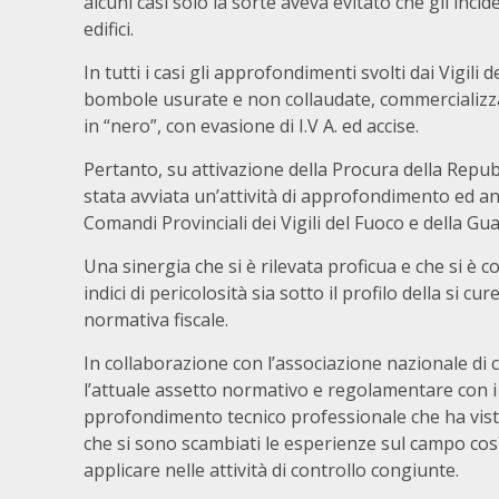
alcuni casi solo la sorte aveva evitato che gli incid
edifici.
In tutti i casi gli approfondimenti svolti dai Vigil
bombole usurate e non collaudate, commercializza
in “nero”, con evasione di I.V A. ed accise.
Pertanto, su attivazione della Procura della Repu
stata avviata un’attività di approfondimento ed ana
Comandi Provinciali dei Vigili del Fuoco e della Gua
Una sinergia che si è rilevata proficua e che si è 
indici di pericolosità sia sotto il profilo della si c
normativa fiscale.
In collaborazione con l’associazione nazionale di c
l’attuale assetto normativo e regolamentare con i
pprofondimento tecnico professionale che ha visto l
che si sono scambiati le esperienze sul campo così
applicare nelle attività di controllo congiunte.