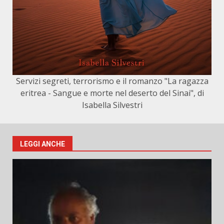
Servizi segreti, terrorismo e il romanzo "La ragazza
eritrea - Sangue e morte nel deserto del Sinai", di
Isabella Silvestri
LEGGI ANCHE