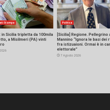
ati Stampa
Politica
in Sicilia tripletta da 100mila
[Sicilia] Regione. Pellegrino 
tto, a Misilmeri (PA) vinti
Mannino “Ignora le basi dei 
uro
fra istizuaioni. Ormai è in 
elettorale”
 2026
7 Agosto 2026