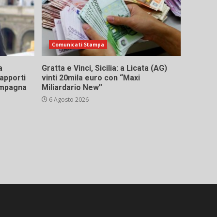
Comunicati Stampa
a
Gratta e Vinci, Sicilia: a Licata (AG)
rapporti
vinti 20mila euro con “Maxi
campagna
Miliardario New”
6 Agosto 2026