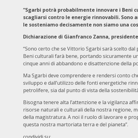
“Sgarbi potrà probabilmente innovare i Beni cu
scagliarsi contro le energie rinnovabili. Sono a
le sosteniamo decisamente non siamo una cos
Dichiarazione di Gianfranco Zanna, presidente
“Sono certo che se Vittorio Sgarbi sarà scelto d
Beni culturali farà bene, portando sicuramente u
cinque anni di abbandono e disattenzione della poli
Ma Sgarbi deve comprendere e rendersi conto che i
sviluppo e dall’utilizzo delle fonti energetiche ri
petrolifere, sia dal punto di vista della sostenibili
Bisogna tenere alta l’attenzione e la vigilanza affinc
risorse naturali e culturali della nostra regione, 
della magistratura. A noi il ruolo di lavorare e pro
questa nostra martoriata terra e del pianeta”.
condividi su: