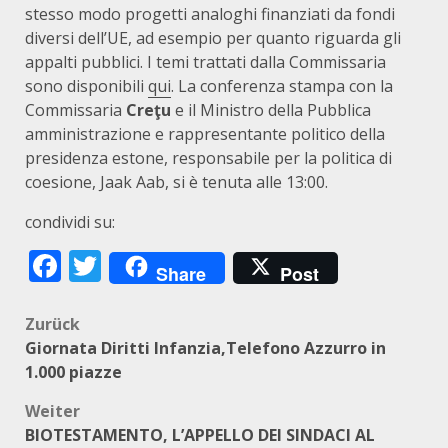
stesso modo progetti analoghi finanziati da fondi
diversi dell’UE, ad esempio per quanto riguarda gli
appalti pubblici. I temi trattati dalla Commissaria
sono disponibili
qui
. La conferenza stampa con la
Commissaria
Creţu
e il Ministro della Pubblica
amministrazione e rappresentante politico della
presidenza estone, responsabile per la politica di
coesione, Jaak Aab, si è tenuta alle 13:00.
condividi su:
Facebook
Twitter
Share
Post
Beitragsnavigation
Zurück
Giornata Diritti Infanzia,Telefono Azzurro in
1.000 piazze
Weiter
BIOTESTAMENTO, L’APPELLO DEI SINDACI AL