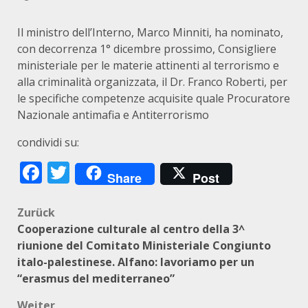
Il ministro dell’Interno, Marco Minniti, ha nominato,
con decorrenza 1° dicembre prossimo, Consigliere
ministeriale per le materie attinenti al terrorismo e
alla criminalità organizzata, il Dr. Franco Roberti, per
le specifiche competenze acquisite quale Procuratore
Nazionale antimafia e Antiterrorismo
condividi su:
Facebook
Twitter
Share
Post
Beitragsnavigation
Zurück
Cooperazione culturale al centro della 3^
riunione del Comitato Ministeriale Congiunto
italo-palestinese. Alfano: lavoriamo per un
“erasmus del mediterraneo”
Weiter