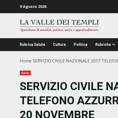
Zum
9 Agosto 2026
Inhalt
springen
Rubrica Salute
Cultura
Politica
Rubriche
Home
SERVIZIO CIVILE NAZIONALE 2017 TELEF
Varie
SERVIZIO CIVILE 
TELEFONO AZZURRO
20 NOVEMBRE