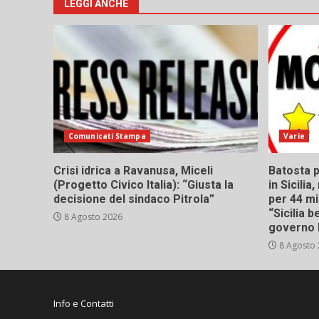
LEGGI ANCHE
Comunicati Stampa
Varie
Crisi idrica a Ravanusa, Miceli
Batosta p
(Progetto Civico Italia): “Giusta la
in Sicili
decisione del sindaco Pitrola”
per 44 mi
“Sicilia 
8 Agosto 2026
governo 
8 Agosto
Info e Contatti