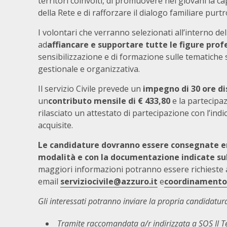
territori coinvolti, di promuovere nei giovani la ca
della Rete e di rafforzare il dialogo familiare pur
I volontari che verranno selezionati all’interno de
ad
affiancare e supportare tutte le figure prof
sensibilizzazione e di formazione sulle tematiche
gestionale e organizzativa.
Il servizio Civile prevede un
impegno di 30 ore
di
un
contributo mensile
di € 433,80
e la partecipaz
rilasciato un attestato di partecipazione con l’ind
acquisite.
Le candidature dovranno essere consegnate e
modalità e con la documentazione indicate su
maggiori informazioni potranno essere richieste ag
email
serviziocivile@azzuro.it
e
coordinamentov
Gli interessati potranno inviare la propria candidatur
Tramite raccomandata a/r indirizzata a SOS Il 