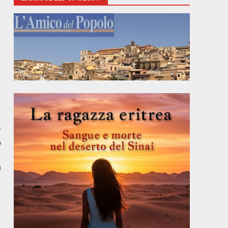
r
o
,
a