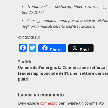
Tramite PEC a
ernesto.caffo@pec.azzurro.it
, ogg
Bando 2017”
Consegnandola a mano presso le sedi di Telefon
negli orari indicati nel sito dell’Associazione.
condividi su:
Facebook
Twitter
Share
Post
Beitragsnavigation
Zurück
Unione dell’energia: la Commissione rafforza l
leadership mondiale dell’UE nel settore dei vei
puliti
Lascia un commento
Devi essere
connesso
per inviare un commento.