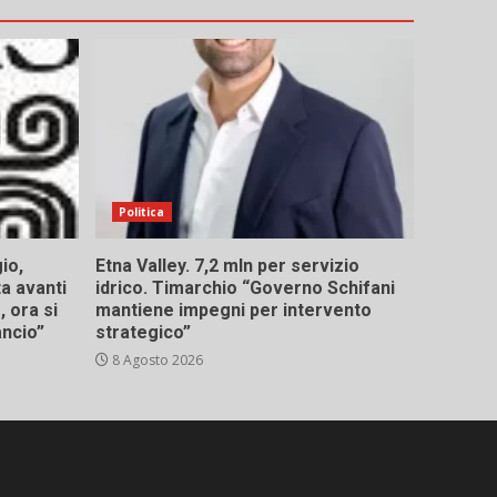
Politica
io,
Etna Valley. 7,2 mln per servizio
ta avanti
idrico. Timarchio “Governo Schifani
 ora si
mantiene impegni per intervento
ancio”
strategico”
8 Agosto 2026