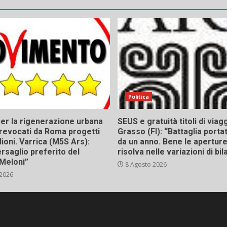
Politica
er la rigenerazione urbana
SEUS e gratuità titoli di viagg
a, revocati da Roma progetti
Grasso (FI): “Battaglia porta
lioni. Varrica (M5S Ars):
da un anno. Bene le aperture,
bersaglio preferito del
risolva nelle variazioni di bil
Meloni”
8 Agosto 2026
 2026