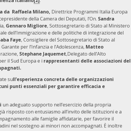
glienza italiano
[2]
.
a da Raffaela Milano,
Direttrice Programmi Italia Europa
icepresidente della Camera dei Deputati,
l’On.
Sandra
ia,
Gennaro Migliore
, Sottosegretario di Stato al Ministero
ale dell’Immigrazione e delle politiche di integrazione del
Baba Faye
, Consigliere del Sottosegretario di Stato al
à Garante per l’Infanzia e l’Adolescenza,
Matteo
grazione,
Stephane Jaquemet
,Delegato dell’Alto
per il Sud Europa e i
rappresentanti delle
associazioni del
mpagnati.
ate su
ll’esperienza concreta delle organizzazioni
ni punti essenziali per garantire efficacia e
di
un adeguato supporto nell’esercizio della propria
à risposto con entusiasmo all’invito delle istituzioni e a
pagnamento alle famiglie affidatarie, per favorire il
ttadini nel sostegno ai minori non accompagnati. È inoltre