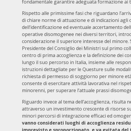
fondamentale garantire adeguata formazione ai tu
Rispetto alle primissime fasi che riguardano l’ar
di chiare norme di attuazione e di indicazioni agli
dell’identificazione ed eventuale accertamento del
operative disomogenee nei diversi territori, int
considerazione il superiore interesse del minore. 
Presidente del Consiglio dei Ministri sul primo col
centro di prima accoglienza e la definizione dei c
lungo il suo percorso in Italia, insieme alle respon
istruzioni dettagliate per le Questure sulle moda
richiesta di permesso di soggiorno per minore età
consente di esercitare attività lavorativa nel rispe
minorenni, per superare l’attuale prassi disomog
Riguardo invece al tema dell’accoglienza, risulta 
attraverso un investimento crescente di risorse su
minori percorsi di integrazione efficaci ed omogene
vanno considerati luoghi di accoglienza residu
imprevisto e sproporzionato, e va evitata del 