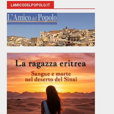
LAMICODELPOPOLO.IT
a
à