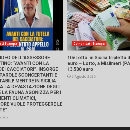
ati Stampa
Comunicati Stampa
 VIDEO DELL’ASSESSORE
10eLotto: in Sicilia tripletta
INO: “AVANTI CON LA
euro – Lotto, a Misilmeri (PA)
EI CACCIATORI”. INSORGE
13.500 euro
 “PAROLE SCONCERTANTI E
7 Agosto 2026
ABILI! MENTRE IN SICILIA
A LA DEVASTAZIONE DEGLI
E LA FAUNA AGONIZZA PER I
ENTI CLIMATICI,
SORE VUOLE PROTEGGERE LE
TE”
 2026