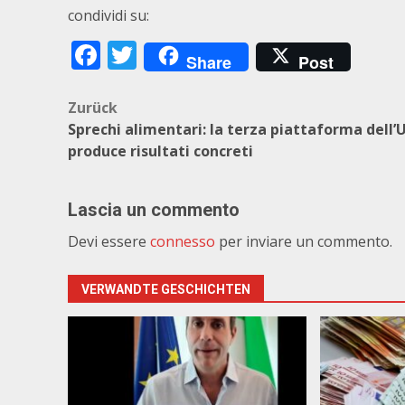
condividi su:
Facebook
Twitter
Share
Post
Beitragsnavigation
Zurück
Sprechi alimentari: la terza piattaforma dell’
produce risultati concreti
Lascia un commento
Devi essere
connesso
per inviare un commento.
VERWANDTE GESCHICHTEN