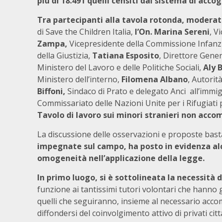
più di 18.491 quelli censiti dal sistema di acco
Tra partecipanti alla tavola rotonda, moderat
di Save the Children Italia,
l’On.
Marina Sereni
, V
Zampa,
Vicepresidente della Commissione Infanz
della Giustizia,
Tatiana Esposito
, Direttore Gener
Ministero del Lavoro e delle Politiche Sociali,
Aly 
Ministero dell’interno,
Filomena Albano
, Autorit
Biffoni,
Sindaco di Prato e delegato Anci all’immi
Commissariato delle Nazioni Unite per i Rifugiati 
Tavolo di lavoro sui minori stranieri non acco
La discussione delle osservazioni e proposte bast
impegnate sul campo, ha posto in evidenza alcu
omogeneità nell’applicazione della legge.
In primo luogo, si è sottolineata la necessità 
funzione ai tantissimi tutori volontari che hanno gi
quelli che seguiranno, insieme al necessario accom
diffondersi del coinvolgimento attivo di privati ci