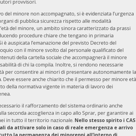
tori provvisori.
rivo del minore non accompagnato, si è evidenziata l’urgenza
 organi di pubblica sicurezza rispetto alle modalità
l’età del minore, un ambito sinora caratterizzato da prassi
roducendo procedure chiare che tengano in primaria
Si è auspicata l’emanazione del previsto Decreto del
loquio con il minore svolto dal personale qualificato del
ontenuti della cartella sociale che accompagnerà il minore
sabilità di chi la compila. Inoltre, si rendono necessarie
lità per consentire ai minori di presentare autonomamente l
. Deve essere anche chiarito che il permesso per minore et
tto della normativa vigente in materia di lavoro dei
enea.
necessario il rafforzamento del sistema ordinario anche
lla seconda accoglienza in capo allo Sprar, per garantire ai
i in tutto il territorio nazionale.
Nello stesso spirito i CAS
ali da attivare solo in caso di reale emergenza e arrivo
tutto la permanenza dei minorenni all’interno di