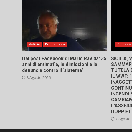
Notizie
Primo piano
Comunic
Dal post Facebook di Mario Ravidà: 35
SICILIA,
anni di antimafia, le dimissioni e la
SAMMART
denuncia contro il ‘sistema’
TUTELA D
IL WWF:
8 Agosto 2026
INACCETT
CONTINU
INCENDI 
CAMBIAM
L’ASSES
DOPPIET
7 Agosto