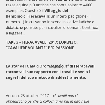
razze equine più antiche che conta soltanto 4.000
esemplari. Questo è il
Villaggio del
Bambino
di
Fieracavalli
: un intero padiglione (il
numero 1) in cui vanno in scena iniziative ludiche e
didattiche pensate per i cavalieri di domani.
Continua
a leggere…
TAKE 3 – FIERACAVALLI 2017: LORENZO,
“CAVALIERE VOLANTE” PER PASSIONE
La star del Gala d’Oro “
Magnifique”
di Fieracavalli,
racconta il suo rapporto con i cavalli e svela i
segreti del suo metodo di addestramento.
Verona, 25 ottobre 2017 – «
I cavalli non ci
obbediscono perché ci collochiamo più in alto nelle