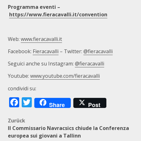
Programma eventi –
https://www.fieracavalli.it/convention
Web:
www.fieracavalli.it
Facebook:
Fieracavalli
– Twitter:
@fieracavalli
Seguici anche su Instagram:
@fieracavalli
Youtube:
www.youtube.com/fieracavalli
condividi su:
Facebook
Twitter
Share
Post
Beitragsnavigation
Zurück
Il Commissario Navracsics chiude la Conferenza
europea sui giovani a Tallinn