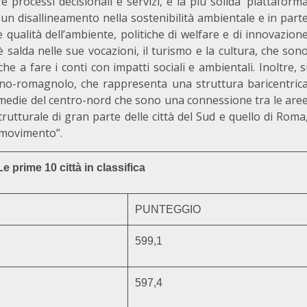
processi decisionali e servizi, è la più solida ‘piattaform
 un disallineamento nella sostenibilità ambientale e in part
 qualità dell’ambiente, politiche di welfare e di innovazion
è salda nelle sue vocazioni, il turismo e la cultura, che son
a fare i conti con impatti sociali e ambientali. Inoltre, s
ano-romagnolo, che rappresenta una struttura baricentric
ntermedie del centro-nord che sono una connessione tra le are
trutturale di gran parte delle città del Sud e quello di Roma
i movimento”.
e prime 10 città in classifica
PUNTEGGIO
599,1
597,4