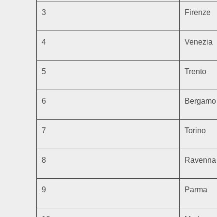
3
Firenze
4
Venezia
5
Trento
6
Bergamo
7
Torino
8
Ravenna
9
Parma