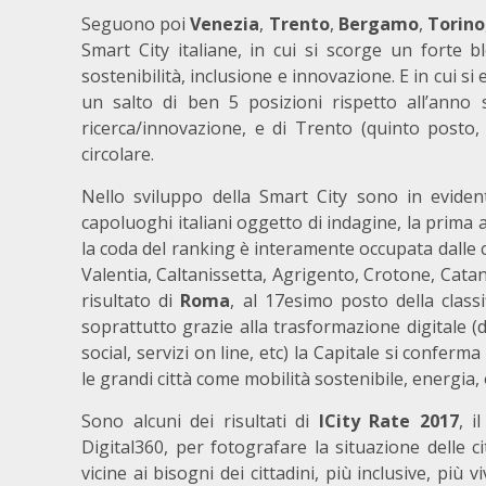
Seguono poi
Venezia
,
Trento
,
Bergamo
,
Torino
Smart City italiane, in cui si scorge un forte 
sostenibilità, inclusione e innovazione. E in cui s
un salto di ben 5 posizioni rispetto all’anno s
ricerca/innovazione, e di Trento (quinto posto
circolare.
Nello sviluppo della Smart City sono in evidente
capoluoghi italiani oggetto di indagine, la prima
la coda del ranking è interamente occupata dalle c
Valentia, Caltanissetta, Agrigento, Crotone, Catan
risultato di
Roma
, al 17esimo posto della class
soprattutto grazie alla trasformazione digitale (d
social, servizi on line, etc) la Capitale si conferma
le grandi città come mobilità sostenibile, energia
Sono alcuni dei risultati di
ICity Rate 2017
, i
Digital360, per fotografare la situazione delle c
vicine ai bisogni dei cittadini, più inclusive, più