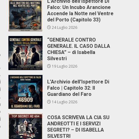
L’Archivio dell’Ispettore Di
Falco: Un Incubo Arancione
Accende la Notte nel Ventre
del Porto (Capitolo 33)
24 Luglio 2026
“GENERALE CONTRO
GENERALE. IL CASO DALLA
CHIESA” – di Isabella
o
Silvestri
,
19 Luglio 2026
,
i
L’Archivio dell’Ispettore Di
Falco | Capitolo 32: Il
i
Guardiano del Faro
,
14 Luglio 2026
a
o
COSA SCRIVEVA LA CIA SU
i
ANDREOTTI E I SERVIZI
o
SEGRETI? – DI ISABELLA
SILVESTRI