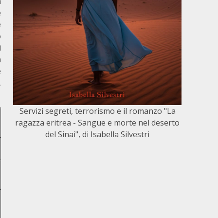
a
e
e
o
i
a
e
,
Servizi segreti, terrorismo e il romanzo "La
ragazza eritrea - Sangue e morte nel deserto
del Sinai", di Isabella Silvestri