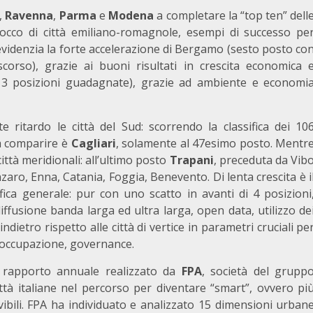
,
Ravenna
,
Parma
e
Modena
a completare la “top ten” dell
blocco di città emiliano-romagnole, esempi di successo pe
i evidenzia la forte accelerazione di Bergamo (sesto posto co
corso), grazie ai buoni risultati in crescita economica 
, 3 posizioni guadagnate), grazie ad ambiente e economi
 ritardo le città del Sud: scorrendo la classifica dei 10
 a comparire è
Cagliari
, solamente al 47esimo posto. Mentr
ittà meridionali: all’ultimo posto
Trapani
, preceduta da Vib
zaro, Enna, Catania, Foggia, Benevento. Di lenta crescita è i
ifica generale: pur con uno scatto in avanti di 4 posizioni
iffusione banda larga ed ultra larga, open data, utilizzo de
 indietro rispetto alle città di vertice in parametri cruciali pe
, occupazione, governance.
l rapporto annuale realizzato da
FPA
, società del grupp
ittà italiane nel percorso per diventare “smart”, ovvero pi
 vivibili. FPA ha individuato e analizzato 15 dimensioni urban