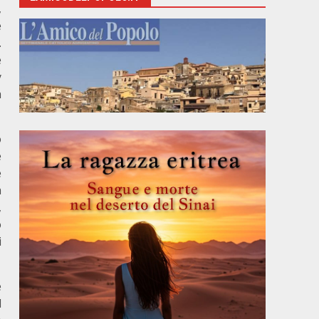
,
e
.
e
y
a
o
e
e
a
,
o
i
e
l