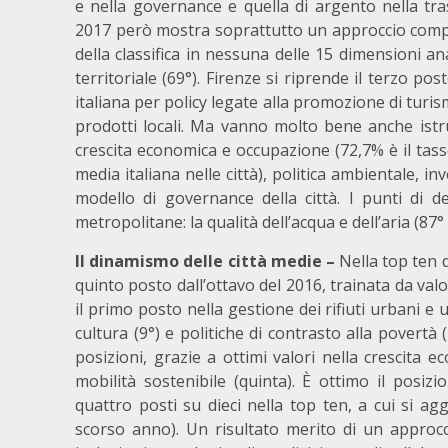
e nella governance e quella di argento nella tra
2017 però mostra soprattutto un approccio comple
della classifica in nessuna delle 15 dimensioni ana
territoriale (69°). Firenze si riprende il terzo p
italiana per policy legate alla promozione di turi
prodotti locali. Ma vanno molto bene anche istru
crescita economica e occupazione (72,7% è il tasso
media italiana nelle città), politica ambientale, i
modello di governance della città. I punti di de
metropolitane: la qualità dell’acqua e dell’aria (87° 
Il dinamismo delle città medie –
Nella top ten d
quinto posto dall’ottavo del 2016, trainata da valor
il primo posto nella gestione dei rifiuti urbani e
cultura (9°) e politiche di contrasto alla povertà
posizioni, grazie a ottimi valori nella crescita 
mobilità sostenibile (quinta). È ottimo il posi
quattro posti su dieci nella top ten, a cui si a
scorso anno). Un risultato merito di un approc