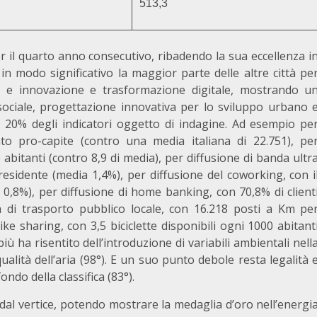
513,3
 il quarto anno consecutivo, ribadendo la sua eccellenza i
in modo significativo la maggior parte delle altre città pe
rca e innovazione e trasformazione digitale, mostrando u
ciale, progettazione innovativa per lo sviluppo urbano 
 20% degli indicatori oggetto di indagine. Ad esempio pe
to pro-capite (contro una media italiana di 22.751), pe
 abitanti (contro 8,9 di media), per diffusione di banda ultr
sidente (media 1,4%), per diffusione del coworking, con i
ia 0,8%), per diffusione di home banking, con 70,8% di client
a di trasporto pubblico locale, con 16.218 posti a Km pe
ike sharing, con 3,5 biciclette disponibili ogni 1000 abitant
iù ha risentito dell’introduzione di variabili ambientali nell
ualità dell’aria (98°). E un suo punto debole resta legalità 
ndo della classifica (83°).
dal vertice, potendo mostrare la medaglia d’oro nell’energi