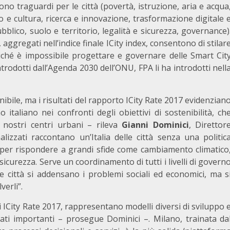
no traguardi per le città (povertà, istruzione, aria e acqua
 e cultura, ricerca e innovazione, trasformazione digitale 
ubblico, suolo e territorio, legalità e sicurezza, governance)
ggregati nell’indice finale ICity index, consentono di stilar
oiché è impossibile progettare e governare delle Smart Cit
ntrodotti dall’Agenda 2030 dell’ONU, FPA li ha introdotti nell
ibile, ma i risultati del rapporto ICity Rate 2017 evidenzian
taliano nei confronti degli obiettivi di sostenibilità, ch
dei nostri centri urbani – rileva
Gianni Dominici
, Direttor
zzati raccontano un’Italia delle città senza una politic
 per rispondere a grandi sfide come cambiamento climatico
icurezza. Serve un coordinamento di tutti i livelli di govern
 città si addensano i problemi sociali ed economici, ma s
verli”.
di ICity Rate 2017, rappresentano modelli diversi di sviluppo 
ati importanti – prosegue Dominici –. Milano, trainata da