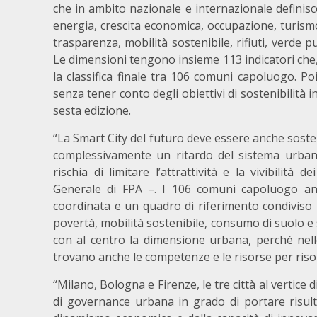
che in ambito nazionale e internazionale definisco
energia, crescita economica, occupazione, turismo
trasparenza, mobilità sostenibile, rifiuti, verde p
Le dimensioni tengono insieme 113 indicatori che, a
la classifica finale tra 106 comuni capoluogo. P
senza tener conto degli obiettivi di sostenibilità i
sesta edizione.
“La Smart City del futuro deve essere anche sosten
complessivamente un ritardo del sistema urbano i
rischia di limitare l’attrattività e la vivibilità 
Generale di FPA –. I 106 comuni capoluogo anali
coordinata e un quadro di riferimento condiviso
povertà, mobilità sostenibile, consumo di suolo e s
con al centro la dimensione urbana, perché nelle
trovano anche le competenze e le risorse per risol
“Milano, Bologna e Firenze, le tre città al vertice 
di governance urbana in grado di portare risult