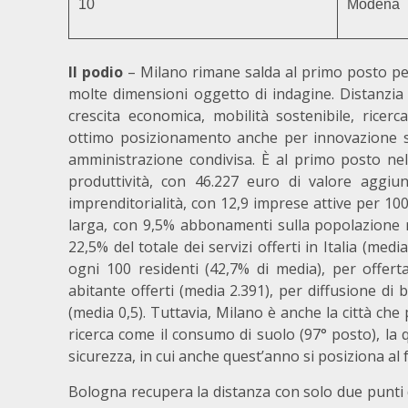
10
Modena
Il podio
– Milano rimane salda al primo posto per
molte dimensioni oggetto di indagine. Distanzia 
crescita economica, mobilità sostenibile, rice
ottimo posizionamento anche per innovazione so
amministrazione condivisa. È al primo posto nel
produttività, con 46.227 euro di valore aggiun
imprenditorialità, con 12,9 imprese attive per 100
larga, con 9,5% abbonamenti sulla popolazione re
22,5% del totale dei servizi offerti in Italia (med
ogni 100 residenti (42,7% di media), per offert
abitante offerti (media 2.391), per diffusione di b
(media 0,5). Tuttavia, Milano è anche la città che p
ricerca come il consumo di suolo (97° posto), la q
sicurezza, in cui anche quest’anno si posiziona al fo
Bologna recupera la distanza con solo due punti 