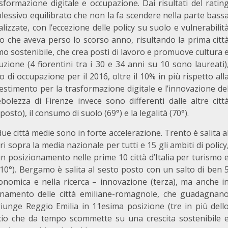
sformazione digitale e occupazione. Dai risultati del ratin
ssivo equilibrato che non la fa scendere nella parte bass
lizzate, con l’eccezione delle policy su suolo e vulnerabilit
osto che aveva perso lo scorso anno, risultando la prima citt
smo sostenibile, che crea posti di lavoro e promuove cultura 
zione (4 fiorentini tra i 30 e 34 anni su 10 sono laureati)
 di occupazione per il 2016, oltre il 10% in più rispetto all
nvestimento per la trasformazione digitale e l’innovazione de
bolezza di Firenze invece sono differenti dalle altre citt
posto), il consumo di suolo (69°) e la legalità (70°).
ue città medie sono in forte accelerazione. Trento è salita a
i sopra la media nazionale per tutti e 15 gli ambiti di policy
 un posizionamento nelle prime 10 città d’Italia per turismo 
 (10°). Bergamo è salita al sesto posto con un salto di ben 
economica e nella ricerca – innovazione (terza), ma anche i
zionamento delle città emiliane-romagnole, che guadagnan
ggiunge Reggio Emilia in 11esima posizione (tre in più dell
cio che da tempo scommette su una crescita sostenibile 