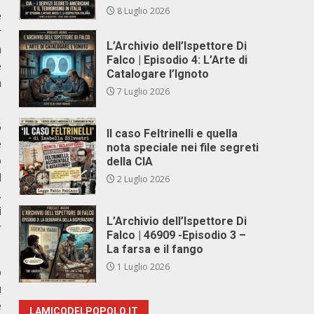
8 Luglio 2026
e
r
L’Archivio dell’Ispettore Di
n
Falco | Episodio 4: L’Arte di
e
Catalogare l’Ignoto
a
7 Luglio 2026
6
Il caso Feltrinelli e quella
e
nota speciale nei file segreti
o
della CIA
l
2 Luglio 2026
,
i
L’Archivio dell’Ispettore Di
r
Falco | 46909 -Episodio 3 –
La farsa e il fango
1 Luglio 2026
o
ù
e
LAMICODELPOPOLO.IT