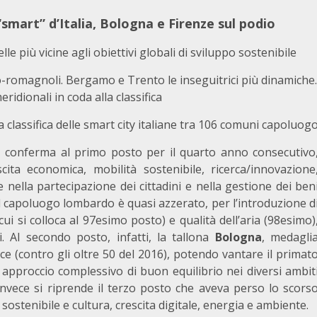
“smart” d’Italia, Bologna e Firenze sul podio
lle più vicine agli obiettivi globali di sviluppo sostenibile
-romagnoli. Bergamo e Trento le inseguitrici più dinamiche.
meridionali in coda alla classifica
la classifica delle smart city italiane tra 106 comuni capoluog
si conferma al primo posto per il quarto anno consecutivo
cita economica, mobilità sostenibile, ricerca/innovazione
e nella partecipazione dei cittadini e nella gestione dei ben
el capoluogo lombardo è quasi azzerato, per l’introduzione d
ui si colloca al 97esimo posto) e qualità dell’aria (98esimo)
i. Al secondo posto, infatti, la tallona
Bologna
, medagli
ce (contro gli oltre 50 del 2016), potendo vantare il primat
 approccio complessivo di buon equilibrio nei diversi ambit
nvece si riprende il terzo posto che aveva perso lo scors
sostenibile e cultura, crescita digitale, energia e ambiente.