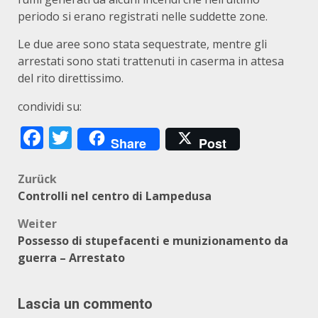
periodo si erano registrati nelle suddette zone.
Le due aree sono stata sequestrate, mentre gli
arrestati sono stati trattenuti in caserma in attesa
del rito direttissimo.
condividi su:
Facebook
Twitter
Share
Post
Beitragsnavigation
Zurück
Controlli nel centro di Lampedusa
Weiter
Possesso di stupefacenti e munizionamento da
guerra – Arrestato
Lascia un commento