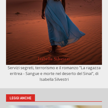
Servizi segreti, terrorismo e il romanzo "La ragazza
eritrea - Sangue e morte nel deserto del Sinai", di
Isabella Silvestri
LEGGI ANCHE