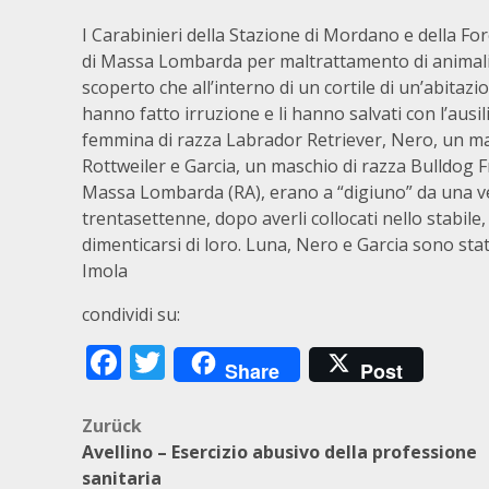
I Carabinieri della Stazione di Mordano e della 
di Massa Lombarda per maltrattamento di animali. 
scoperto che all’interno di un cortile di un’abitazi
hanno fatto irruzione e li hanno salvati con l’ausi
femmina di razza Labrador Retriever, Nero, un mas
Rottweiler e Garcia, un maschio di razza Bulldog F
Massa Lombarda (RA), erano a “digiuno” da una vent
trentasettenne, dopo averli collocati nello stabile, 
dimenticarsi di loro. Luna, Nero e Garcia sono stati 
Imola
condividi su:
Facebook
Twitter
Share
Post
Beitragsnavigation
Zurück
Avellino – Esercizio abusivo della professione
sanitaria