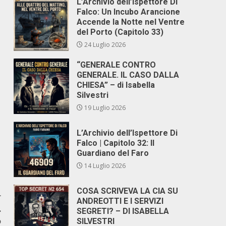
L’Archivio dell’Ispettore Di
Falco: Un Incubo Arancione
Accende la Notte nel Ventre
del Porto (Capitolo 33)
24 Luglio 2026
“GENERALE CONTRO
GENERALE. IL CASO DALLA
CHIESA” – di Isabella
Silvestri
19 Luglio 2026
L’Archivio dell’Ispettore Di
Falco | Capitolo 32: Il
Guardiano del Faro
14 Luglio 2026
COSA SCRIVEVA LA CIA SU
r
ANDREOTTI E I SERVIZI
.
SEGRETI? – DI ISABELLA
o
SILVESTRI