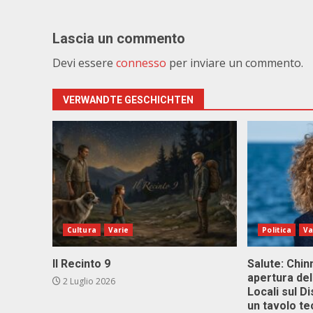
Lascia un commento
Devi essere
connesso
per inviare un commento.
VERWANDTE GESCHICHTEN
Cultura
Varie
Politica
Va
Il Recinto 9
Salute: Chinn
apertura del
2 Luglio 2026
Locali sul D
un tavolo te