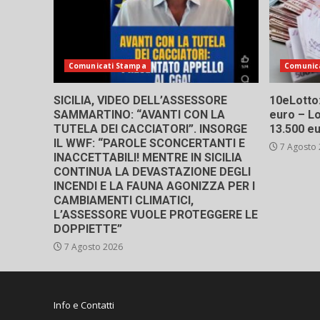
Comunicati Stampa
Comunic
SICILIA, VIDEO DELL’ASSESSORE
10eLotto: 
SAMMARTINO: “AVANTI CON LA
euro – Lo
TUTELA DEI CACCIATORI”. INSORGE
13.500 e
IL WWF: “PAROLE SCONCERTANTI E
7 Agosto
INACCETTABILI! MENTRE IN SICILIA
CONTINUA LA DEVASTAZIONE DEGLI
INCENDI E LA FAUNA AGONIZZA PER I
CAMBIAMENTI CLIMATICI,
L’ASSESSORE VUOLE PROTEGGERE LE
DOPPIETTE”
7 Agosto 2026
Info e Contatti