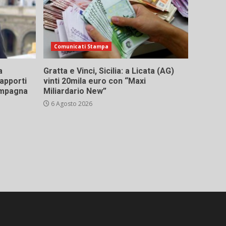
Comunicati Stampa
a
Gratta e Vinci, Sicilia: a Licata (AG)
rapporti
vinti 20mila euro con “Maxi
campagna
Miliardario New”
6 Agosto 2026