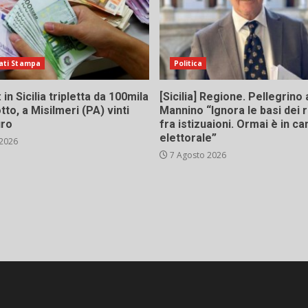
ati Stampa
Politica
in Sicilia tripletta da 100mila
[Sicilia] Regione. Pellegrino 
tto, a Misilmeri (PA) vinti
Mannino “Ignora le basi dei 
uro
fra istizuaioni. Ormai è in 
elettorale”
 2026
7 Agosto 2026