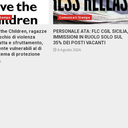
Stampa
Comunicati Stampa
 the Children, ragazze
PERSONALE ATA: FLC CGIL SICILIA
ischio di violenza
IMMISSIONI IN RUOLO SOLO SUL
atta e sfruttamento,
35% DEI POSTI VACANTI
nte vulnerabili al di
6 Agosto 2026
stema di protezione
6