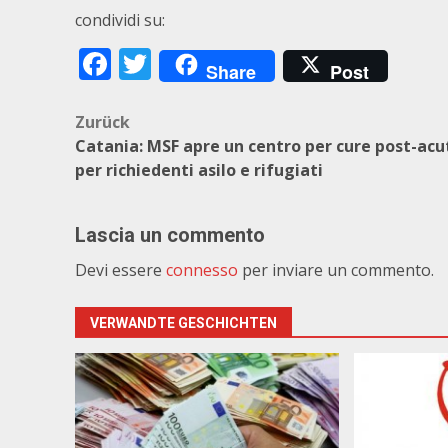
condividi su:
Facebook
Twitter
Share
Post
Beitragsnavigation
Zurück
Catania: MSF apre un centro per cure post-acu
per richiedenti asilo e rifugiati
Lascia un commento
Devi essere
connesso
per inviare un commento.
VERWANDTE GESCHICHTEN