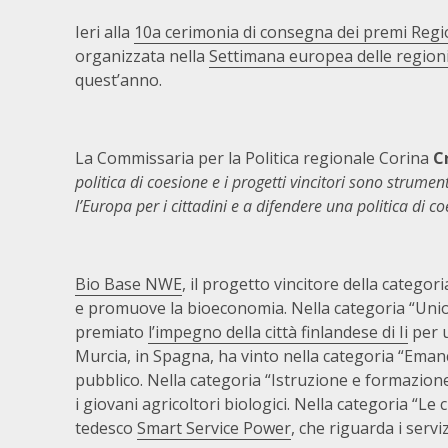
Ieri alla
10a cerimonia di consegna dei premi Regi
organizzata nella
Settimana europea delle regioni 
quest’anno.
La Commissaria per la Politica regionale Corina
C
politica di coesione e i progetti vincitori sono strume
l’Europa per i cittadini e a difendere una politica di c
Bio Base NWE
, il progetto vincitore della categor
e promuove la bioeconomia. Nella categoria “Unione
premiato
l’impegno della città finlandese di Ii
per u
Murcia, in Spagna, ha vinto nella categoria “Eman
pubblico. Nella categoria “Istruzione e formazion
i giovani agricoltori biologici. Nella categoria “Le c
tedesco
Smart Service Power
, che riguarda i servi