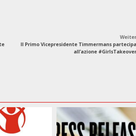
Weite
te
Il Primo Vicepresidente Timmermans partecip
all’azione #GirlsTakeove