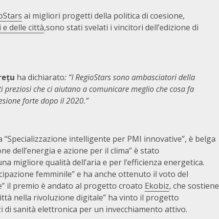
oStars
ai migliori progetti della politica di coesione,
e delle città
,sono stati svelati i vincitori dell’edizione di
rețu
ha dichiarato
: “I RegioStars sono ambasciatori della
nti preziosi che ci aiutano a comunicare meglio che cosa fa
oesione forte dopo il 2020.”
ia “Specializzazione intelligente per PMI innovative”, è belga
 dell’energia e azione per il clima” è stato
na migliore qualità dell’aria e per l’efficienza energetica.
cipazione femminile” e ha anche ottenuto il voto del
e” il premio è andato al progetto croato
Ekobiz
, che sostiene
ittà nella rivoluzione digitale” ha vinto il progetto
zi di sanità elettronica per un invecchiamento attivo.