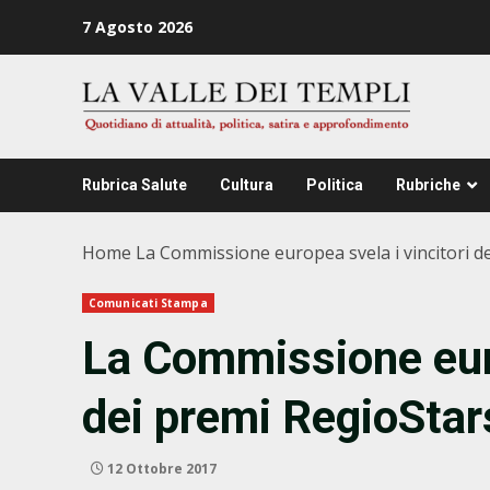
Zum
7 Agosto 2026
Inhalt
springen
Rubrica Salute
Cultura
Politica
Rubriche
Home
La Commissione europea svela i vincitori d
Comunicati Stampa
La Commissione euro
dei premi RegioSta
12 Ottobre 2017