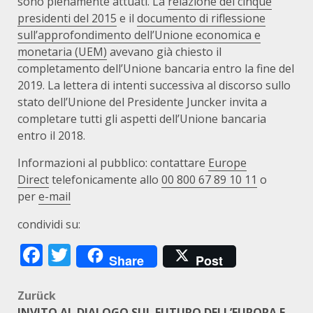
sono pienamente attuati. La
relazione dei cinque
presidenti del 2015
e il
documento di riflessione
sull’approfondimento dell’Unione economica e
monetaria (UEM)
avevano già chiesto il
completamento dell’Unione bancaria entro la fine del
2019. La lettera di intenti successiva al discorso sullo
stato dell’Unione del Presidente Juncker invita a
completare tutti gli aspetti dell’Unione bancaria
entro il 2018.
Informazioni al pubblico: contattare
Europe
Direct
telefonicamente allo
00 800 67 89 10 11
o
per
e-mail
condividi su:
Facebook
Twitter
Share
Post
Beitragsnavigation
Zurück
INVITO AL DIALOGO SUL FUTURO DELL’EUROPA E