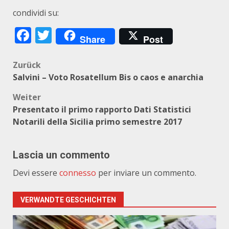
condividi su:
Facebook
Twitter
Share
Post
Beitragsnavigation
Zurück
Salvini – Voto Rosatellum Bis o caos e anarchia
Weiter
Presentato il primo rapporto Dati Statistici
Notarili della Sicilia primo semestre 2017
Lascia un commento
Devi essere
connesso
per inviare un commento.
VERWANDTE GESCHICHTEN